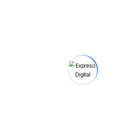
radiación ultravioleta
se
acumula con el tiempo.
Saad dijo: “El daño solar es
acumulativo”. La
exposición diaria
, incluso
por periodos breves y sin
protección, puede sumar
lesiones que a largo plazo
incrementan el
riesgo de
cáncer de piel
y
envejecimiento cutáneo.
La
evidencia científica
es
concluyente: cualquier
cambio en el color de la
piel después de la
exposición al sol
, ya sea
bronceado o quemadura, es