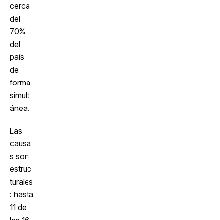
cerca
del
70%
del
país
de
forma
simult
ánea.
Las
causa
s son
estruc
turales
: hasta
11 de