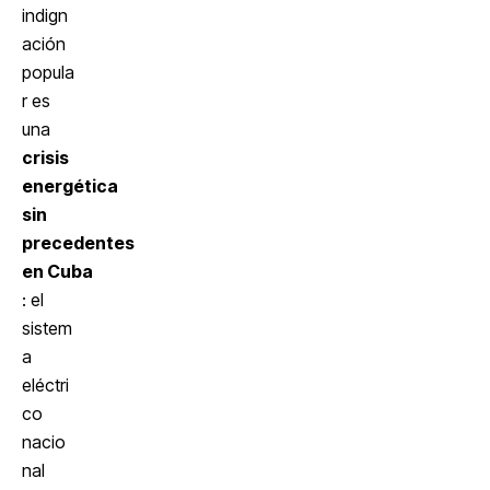
indign
ación
popula
r es
una
crisis
energética
sin
precedentes
en Cuba
: el
sistem
a
eléctri
co
nacio
nal