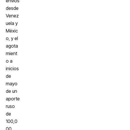
envíos
desde
Venez
uela y
Méxic
o, y el
agota
mient
o a
inicios
de
mayo
de un
aporte
ruso
de
100,0
00