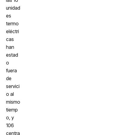
las 16
unidad
es
termo
eléctri
cas
han
estad
o
fuera
de
servici
o al
mismo
tiemp
o, y
106
centra