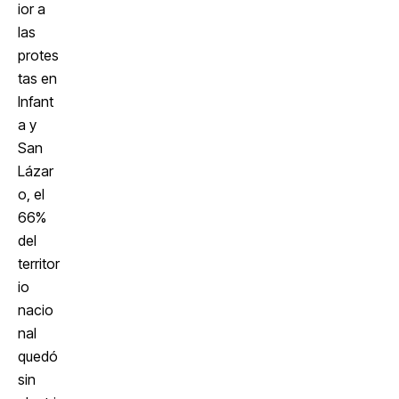
ior a
las
protes
tas en
Infant
a y
San
Lázar
o, el
66%
del
territor
io
nacio
nal
quedó
sin