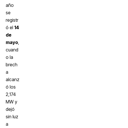
año
se
registr
ó el
14
de
mayo
,
cuand
o la
brech
a
alcanz
ó los
2,174
MW y
dejó
sin luz
a