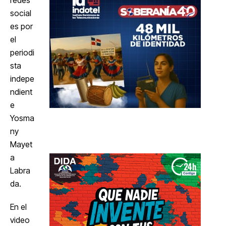
redes
social
es por
el
periodi
sta
indepe
ndient
e
Yosma
ny
Mayet
a
Labra
da.
En el
video