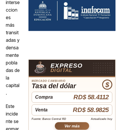
interse
ccion
es
más
transit
adas y
densa
mente
pobla
EXPRESO
das de
DIGITAL
la
MERCADO CAMBIARIO
$
Tasa del dólar
capital
.
RD$ 58.4112
Compra
Este
RD$ 58.9825
Venta
incide
Fuente: Banco Central RD
Actualizado hoy
nte se
Ver más
enmar