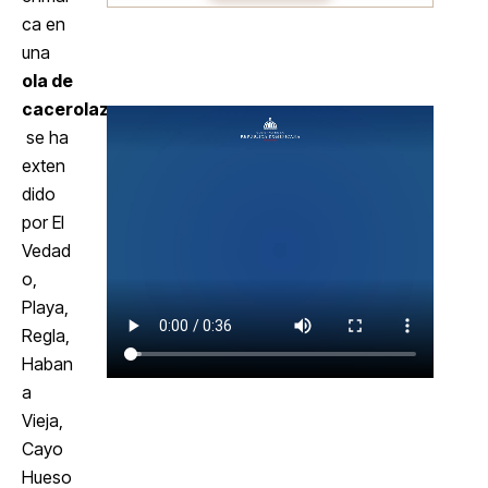
ca en
una
ola de
cacerolazos
se ha
exten
dido
por El
Vedad
o,
Playa,
Regla,
Haban
a
Vieja,
Cayo
Hueso