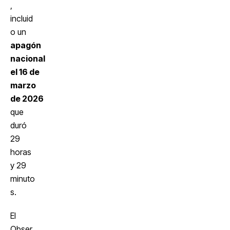
,
incluid
o un
apagón
nacional
el 16 de
marzo
de 2026
que
duró
29
horas
y 29
minuto
s.
El
Obser