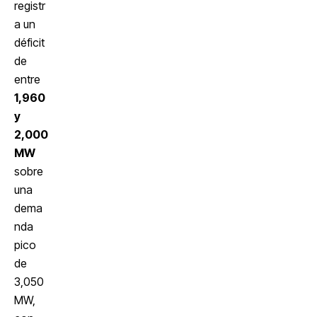
registr
a un
déficit
de
entre
1,960
y
2,000
MW
sobre
una
dema
nda
pico
de
3,050
MW,