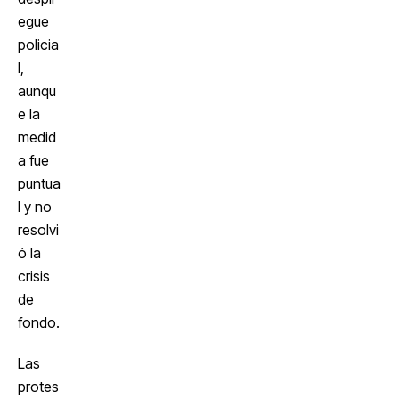
egue
policia
l,
aunqu
e la
medid
a fue
puntua
l y no
resolvi
ó la
crisis
de
fondo.
Las
protes