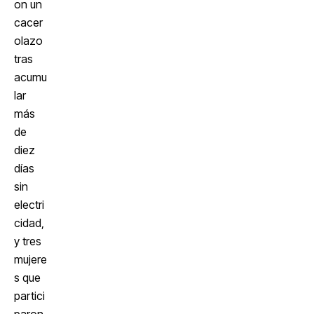
on un
cacer
olazo
tras
acumu
lar
más
de
diez
días
sin
electri
cidad,
y tres
mujere
s que
partici