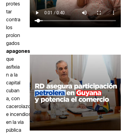
protes
tar
contra
los
prolon
gados
apagones
que
asfixia
n a la
capital
cuban
a, con
cacerolazos
e incendios
en la vía
pública