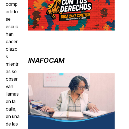
comp
artido
se
escuc
han
cacer
olazo
s
INAFOCAM
mientr
as se
obser
van
llamas
en la
calle,
en una
de las