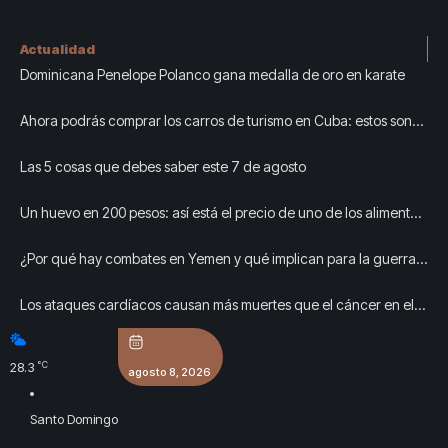
Actualidad
Dominicana Penelope Polanco gana medalla de oro en karate
Ahora podrás comprar los carros de turismo en Cuba: estos son
los requisitos
Las 5 cosas que debes saber este 7 de agosto
Un huevo en 200 pesos: así está el precio de uno de los alimentos
más buscados del cubano ahora mismo
¿Por qué hay combates en Yemen y qué implican para la guerra
con Irán?
Los ataques cardíacos causan más muertes que el cáncer en el
país.
°C
28.3
agosto 8, 2026
Santo Domingo