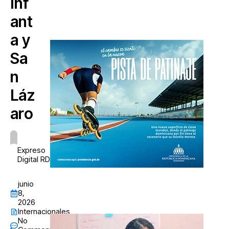
Inf
ant
a y
Sa
n
Láz
aro
Expreso
Digital RD
junio
8,
2026
Internacionales
No