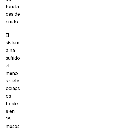
tonela
das de
crudo.
El
sistem
a ha
sufrido
al
meno
s siete
colaps
os
totale
s en
18
meses