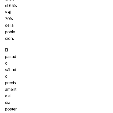
el 65%
y el
70%
de la
pobla
ción.
El
pasad
o
sábad
o,
precis
ament
e el
día
poster