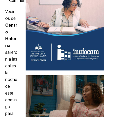
Comments
Vecin
os de
Centr
o
Haba
na
saliero
n a las
calles
la
noche
de
este
domin
go
para