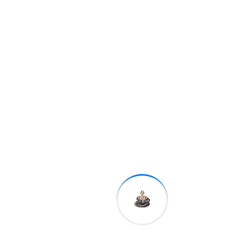
Related Post
Internacionales
Familia localiza el cuerpo
de Cristina Ramos, “la
señora de las uñas
By
bonitas”
0 Views