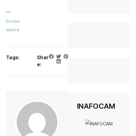
En vivo
source
Tags:
Shar
e:
INAFOCAM