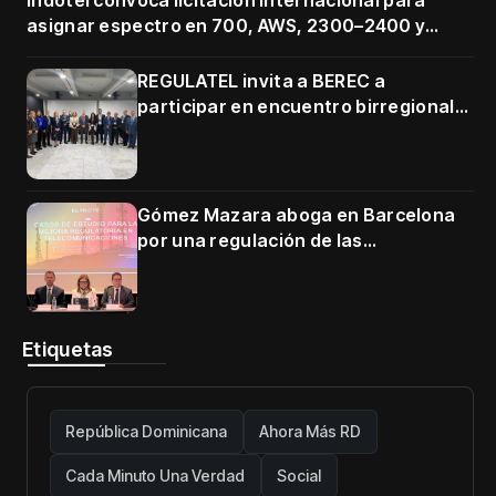
Indotel convoca licitación internacional para
asignar espectro en 700, AWS, 2300–2400 y
3500–3700 MHz
REGULATEL invita a BEREC a
participar en encuentro birregional
en Cartagena
Gómez Mazara aboga en Barcelona
por una regulación de las
telecomunicaciones firme y centrada
en protección de usuarios
Etiquetas
República Dominicana
Ahora Más RD
Cada Minuto Una Verdad
Social