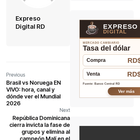
Expreso
EXPRESO
Digital RD
DIGITAL
MERCADO CAMBIARIO
Tasa del dólar
RD$
Compra
RD$
Venta
Previous
Brasil vs Noruega EN
Fuente: Banco Central RD
VIVO: hora, canal y
Ver más
dónde ver el Mundial
2026
Next
República Dominicana
cierra invicta la fase de
grupos y elimina al
campeón Malí en el