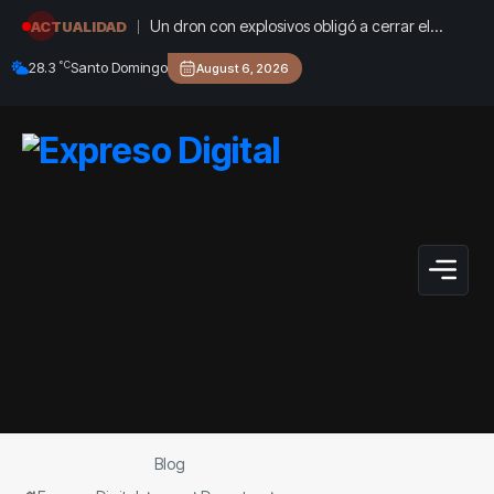
Un dron con explosivos obligó a cerrar el
ACTUALIDAD
aeropuerto de Leipzig: Alemania denunció un
°C
28.3
Santo Domingo
August 6, 2026
“ataque híbrido”
Blog