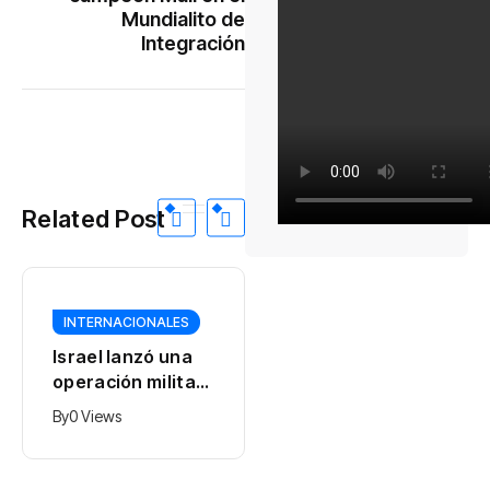
Mundialito de
Integración
Related Post
INTERNACIONALES
INTERNACIONALES
Israel lanzó una
Un dron con
operación militar
explosivos obligó
en el sur de
a cerrar el
By
0 Views
By
0 Views
Líbano en
aeropuerto de
respuesta a un
Leipzig: Alemania
ataque del grupo
denunció un