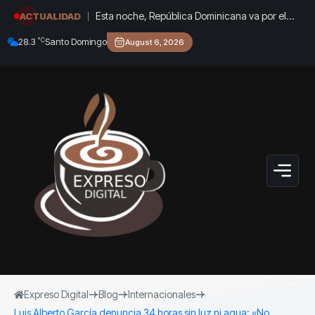
Esta noche, República Dominicana va por el
ACTUALIDAD
oro: Marileidy y Anabel, en vivo por Acento
°C
28.3
Santo Domingo
August 6, 2026
Expreso Digital
Blog
Internacionales
Luis Alberto García denuncia 34 horas sin luz ni agua: «No