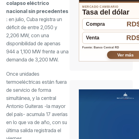
colapso eléctrico
MERCADO CAMBIARIO
nacional sin precedentes
Tasa del dólar
: en julio, Cuba registra un
RD$
Compra
déficit de entre 2,050 y
2,206 MW, con una
RD$
Venta
disponibilidad de apenas
Fuente: Banco Central RD
944 a 1,100 MW frente a una
Ver más
demanda de 3,200 MW.
Once unidades
termoeléctricas están fuera
de servicio de forma
simultánea, y la central
Antonio Guiteras -la mayor
del país- acumula 17 averías
en lo que va de año, con su
última salida registrada el
viernes.