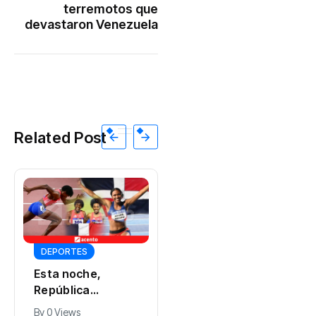
terremotos que
devastaron Venezuela
Related Post
INTERNACIONALES
Ric Prado,
exsuperior de la
DEPORTES
CIA: “Cuba es la
By
0 Views
Esta noche,
próxima manzana
República
que va a caer del
Dominicana va
árbol”
By
0 Views