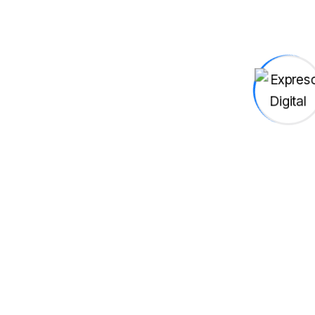
1990: 6 victorias (tercer lugar)
1994: 4 victorias (subcampeón)
1998: 3 victorias (cuartofinalista)
2002: 1 victoria (octavofinalista)
Manuel Neuer (Alemania)
Partidos: 23
Victorias: 14
Empates: 3
Derrotas: 6
Promedio: 0,61
Por Mundial