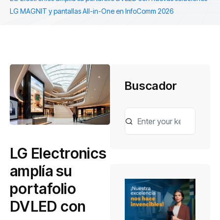
LG MAGNIT y pantallas All-in-One en InfoComm 2026
Buscador
LG Electronics
amplía su
portafolio
DVLED con