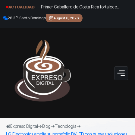
Primer Caballero de Costa Rica fortalece
ACTUALIDAD
agenda deportiva en República Dominicana
°C
28.3
Santo Domingo
August 6, 2026
durante los Juegos Centroamericanos y del
Caribe
Expreso Digital
Blog
Tecnología
LG Electronics amplía su portafolio DVLED con nuevas soluciones