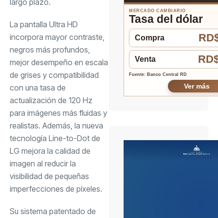
largo plazo.
MERCADO CAMBIARIO
Tasa del dólar
La pantalla Ultra HD
RD$
incorpora mayor contraste,
Compra
negros más profundos,
RD$
Venta
mejor desempeño en escala
de grises y compatibilidad
Fuente: Banco Central RD
Ver más
con una tasa de
actualización de 120 Hz
para imágenes más fluidas y
realistas. Además, la nueva
tecnología Line-to-Dot de
LG mejora la calidad de
imagen al reducir la
visibilidad de pequeñas
imperfecciones de píxeles.
Su sistema patentado de