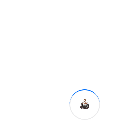
Próximo desafío:
enfrentar a Bosnia el 6 de
junio en Missouri, último
examen antes del debut
mundialista.
El Estadio Rommel
Fernández vivió una fiesta
con cánticos, banderas y
apoyo de la afición en la
despedida de Panamá.
(REUTERS/Aris Martinez)
En este sentido,
Panamá
se