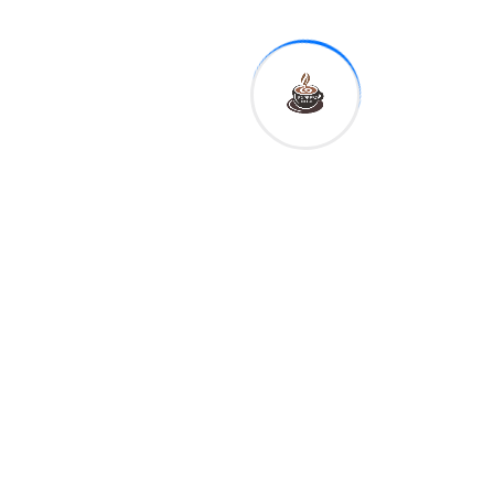
Expreso
Digital RD
Previous
“Un vacío imposible de