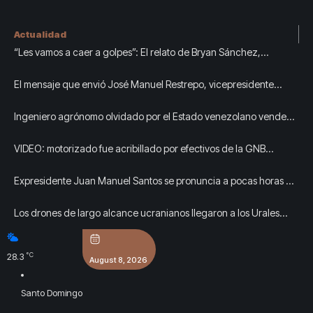
Actualidad
“Les vamos a caer a golpes”: El relato de Bryan Sánchez,
hondureño deportado de EE UU a África
El mensaje que envió José Manuel Restrepo, vicepresidente
electo, antes de la posesión presidencial: “Cero charlatanería”
Ingeniero agrónomo olvidado por el Estado venezolano vende
heladitos para mantener a cuatro hijos
VIDEO: motorizado fue acribillado por efectivos de la GNB
durante un apagón en Coro
Expresidente Juan Manuel Santos se pronuncia a pocas horas de
la posesión presidencial de Abelardo De La Espriella: 'Comienza
Los drones de largo alcance ucranianos llegaron a los Urales
una nueva etapa'
para bombardear otro almacén de Wildberries en Rusia
°C
28.3
August 8, 2026
Santo Domingo