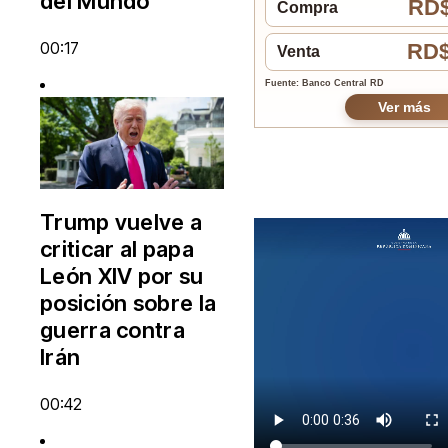
del Mundo
RD$
Compra
00:17
RD$
Venta
Fuente: Banco Central RD
Ver más
Trump vuelve a
criticar al papa
León XIV por su
posición sobre la
guerra contra
Irán
00:42