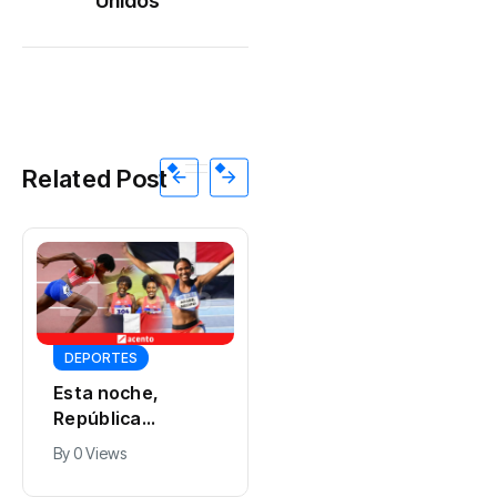
Unidos
Related Post
INTERNACIONALES
INTERNACIONALES
Ric Prado,
Siete países de la
exsuperior de la
OEA respaldaron
CIA: “Cuba es la
el rechazo a las
By
0 Views
By
0 Views
próxima manzana
restricciones
que va a caer del
electorales
árbol”
impulsadas por la
dictadura en
Nicaragua