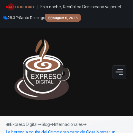
Esta noche, República Dominicana va por el
ACTUALIDAD
oro: Marileidy y Anabel, en vivo por Acento
°C
28.3
Santo Domingo
August 6, 2026
Expreso Digital
Blog
Internacionales
La herencia oculta del último gran capo de Cosa Nostra: un