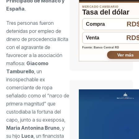
Principado de Mónaco y
MERCADO CAMBIARIO
España
.
Tasa del dólar
Tres personas fueron
RD$
Compra
detenidas por empleo de
RD$
Venta
dinero de procedencia ilícita
con el agravante de
Fuente: Banco Central RD
favorecer a la asociación
Ver más
mafiosa:
Giacomo
Tamburello
, un
insospechable ex
comerciante de ropa
señalado como el “narco de
primera magnitud” que
custodiaba la fortuna del
capo, junto a su exesposa,
Maria Antonina Bruno
, y
su hijo
Luca
, un financista