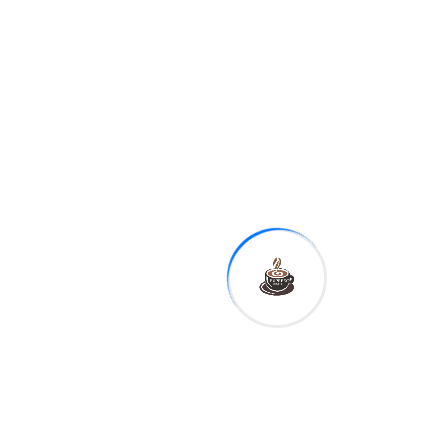
aún no aprende que la
matonería y romper sus
promesas tienen
consecuencias”, amenazó
en la red social
X
el
presidente del Parlamento
iraní y jefe negociador.
Tags:
Sha
re: