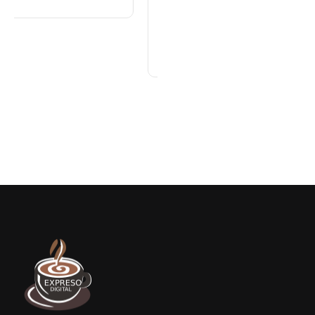
México goleó a
Ministerio de
Panamá y
Salud presenta
buscará el oro en
resultados de
By
0 Views
By
Expreso Digital RD
los Juegos
evaluación para
0 Views
Centroamericano
fortalecer las
s y del Caribe
Redes Integradas
de Servicios de
Salud en Cibao
Sur