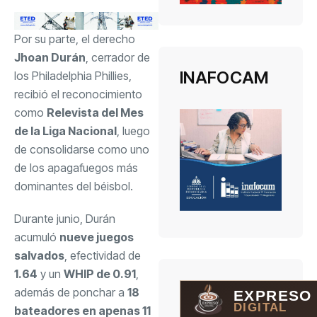
Por su parte, el derecho
Jhoan Durán
, cerrador de
INAFOCAM
los Philadelphia Phillies,
recibió el reconocimiento
como
Relevista del Mes
de la Liga Nacional
, luego
de consolidarse como uno
de los apagafuegos más
dominantes del béisbol.
Durante junio, Durán
acumuló
nueve juegos
salvados
, efectividad de
1.64
y un
WHIP de 0.91
,
además de ponchar a
18
EXPRESO
DIGITAL
bateadores en apenas 11