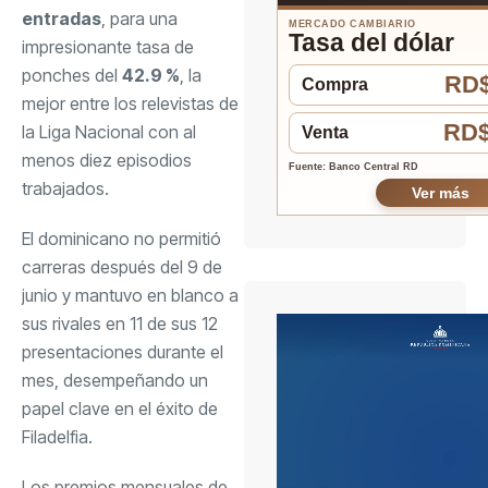
entradas
, para una
MERCADO CAMBIARIO
Tasa del dólar
impresionante tasa de
ponches del
42.9 %
, la
RD$
Compra
mejor entre los relevistas de
RD$
la Liga Nacional con al
Venta
menos diez episodios
Fuente: Banco Central RD
trabajados.
Ver más
El dominicano no permitió
carreras después del 9 de
junio y mantuvo en blanco a
sus rivales en 11 de sus 12
presentaciones durante el
mes, desempeñando un
papel clave en el éxito de
Filadelfia.
Los premios mensuales de