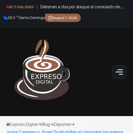
Detienen a dos por ataque al consulado de
ACTUALIDAD
Estados Unidos
°C
28.3
Santo Domingo
August 7, 2026
Expreso Digital
Blog
Deportes
Junior Caminero y Jhoan Durán brillan al conquistar los premios