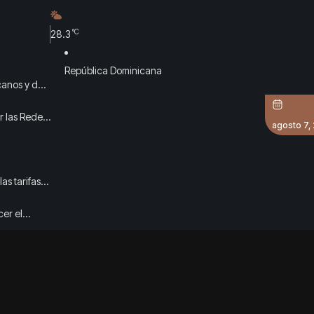
°C
28.3
República Dominicana
anos y del
r las Redes
agosto 7,
as tarifas
cer el