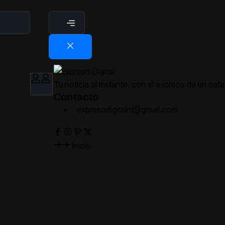
Tu noticia al instante, con el expreso de un cafe
Contacto
expresodigitalrd@gmail.com
Inicio