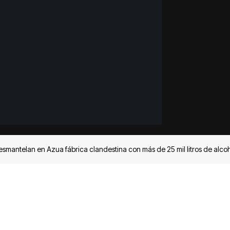
desmantelan en Azua fábrica clandestina con más de 25 mil litros de alco