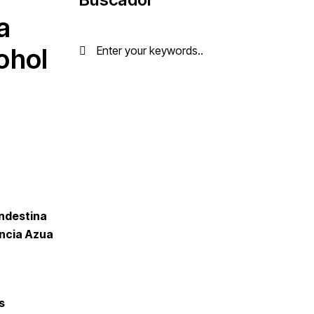
a
ohol
ndestina
incia Azua
s