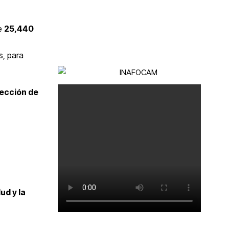
te
25,440
s, para
tección de
ud y la