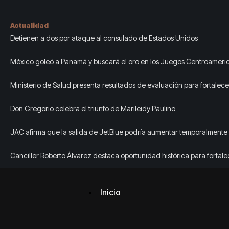
Actualidad
Detienen a dos por ataque al consulado de Estados Unidos
México goleó a Panamá y buscará el oro en los Juegos Centroameric
Caribe
Ministerio de Salud presenta resultados de evaluación para fortalece
Integradas de Servicios de Salud en Cibao Sur
Don Gregorio celebra el triunfo de Marileidy Paulino
JAC afirma que la salida de JetBlue podría aumentar temporalmente l
de Newark mientras las aerolíneas se adaptan.
Canciller Roberto Álvarez destaca oportunidad histórica para fortale
comercio y las inversiones entre República Dominicana y México
Inicio