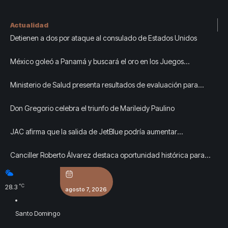
Actualidad
Detienen a dos por ataque al consulado de Estados Unidos
México goleó a Panamá y buscará el oro en los Juegos
Centroamericanos y del Caribe
Ministerio de Salud presenta resultados de evaluación para
fortalecer las Redes Integradas de Servicios de Salud en Cibao
Don Gregorio celebra el triunfo de Marileidy Paulino
Sur
JAC afirma que la salida de JetBlue podría aumentar
temporalmente las tarifas de Newark mientras las aerolíneas se
Canciller Roberto Álvarez destaca oportunidad histórica para
adaptan.
fortalecer el comercio y las inversiones entre República
Dominicana y México
°C
28.3
agosto 7, 2026
Santo Domingo