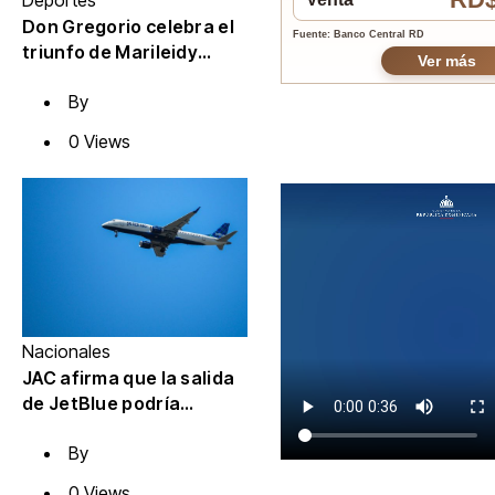
Deportes
Don Gregorio celebra el
Fuente: Banco Central RD
triunfo de Marileidy
Ver más
Paulino
By
0 Views
Nacionales
JAC afirma que la salida
de JetBlue podría
aumentar
By
temporalmente las
tarifas de Newark
0 Views