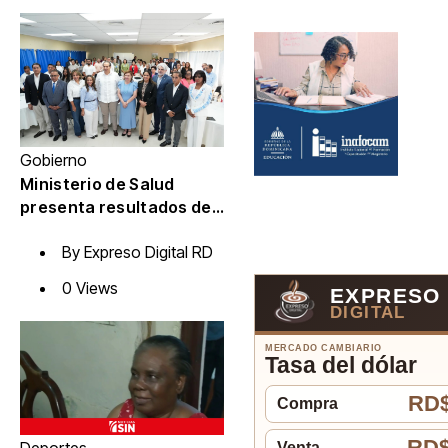
Gobierno
Ministerio de Salud
presenta resultados de
evaluación para
By
Expreso Digital RD
fortalecer las Redes
Integradas de Servicios
0 Views
EXPRESO
de Salud en Cibao Sur
DIGITAL
MERCADO CAMBIARIO
Tasa del dólar
RD$
Compra
RD$
Venta