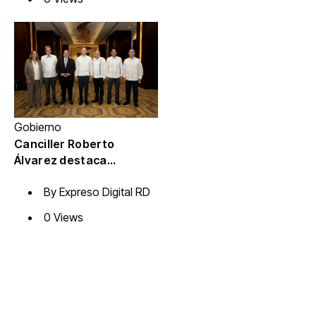
mientras las aerolíneas
se adaptan.
Gobierno
Canciller Roberto
Álvarez destaca
oportunidad histórica
By
Expreso Digital RD
para fortalecer el
comercio y las
0 Views
inversiones entre
República Dominicana y
México