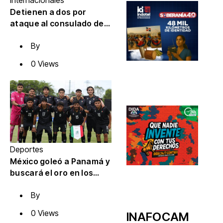
Internacionales
Detienen a dos por
ataque al consulado de
Estados Unidos
By
0 Views
Deportes
México goleó a Panamá y
buscará el oro en los
Juegos
By
Centroamericanos y del
Caribe
0 Views
INAFOCAM