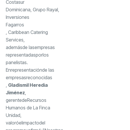
Costasur
Dominicana, Grupo Rayal,
Inversiones
Fagarros
, Caribbean Catering
Services,
además
de las
empresas
representadas
por
los
panelistas
.
En
representación
de las
empresas
reconocidas
,
Gladismil Heredia
Jiménez
,
gerente
de
Recursos
Humanos de La Finca
Unidad,
valoró
el
impacto
del