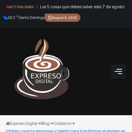
Las 5 cosas que debes saber este 7 de agosto
ACTUALIDAD
°C
28.3
Santo Domingo
August 8, 2026
Expreso Digital
Blog
Gobierno
Infotep conecta empresas y talento para transformar el empleo en