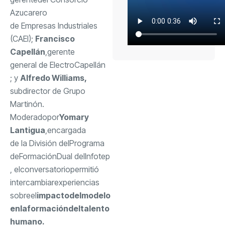
Azucarero
de Empresas Industriales
(CAEI);
Francisco
Capellán
,
gerente
general de Electro
Capellán
; y
Alfredo Williams,
subdirector de Grupo
Martinón
.
Moderado
por
Yomary
Lantigua
,
encargada
de la División del
Programa
de
Formación
Dual del
Infotep
, el
conversatorio
permitió
intercambiar
experiencias
sobre
el
impacto
del
modelo
en
la
formación
del
talento
humano
.