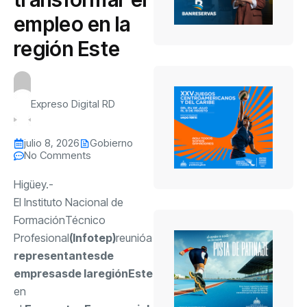
empleo en la
región Este
Expreso Digital RD
julio 8, 2026
Gobierno
No Comments
Higüey.-
El Instituto Nacional de
Formación
Técnico
Profesional
(
Infotep
)
reunió
a
representantes
de
empresas
de la
región
Este
en