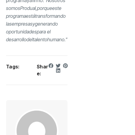
programa
y
afirmó
:
"
Nosotros
somos
Produal
,
porque
este
programa
está
transformando
las
empresas
y
generando
oportunidades
para el
desarrollo
del
talento
humano
."
Tags:
Shar
e: