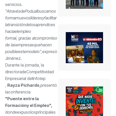
servicios
.
"A
través
de
Podual
buscamos
formar
nuevos
líderes
y
facilitar
la
transición
de
los
aprendices
hacia
el
empleo
formal, gracias al
compromiso
de las
empresas
que
hacen
posible
este
modelo
",
expresó
Jiménez.
Durante la jornada, la
directora
de
Competitividad
Empresarial del
Infotep
,
Rayza Pichardo
,
presentó
la
conferencia
"Puente entre la
Formación
y el Empleo",
donde
expuso
los
principales