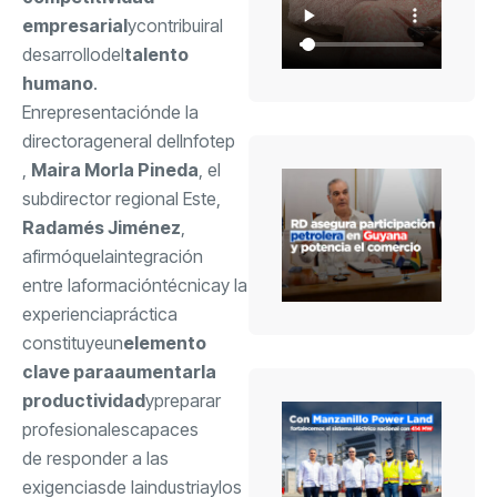
empresarial
y
contribuir
al
desarrollo
del
talento
humano
.
En
representación
de la
directora
general del
Infotep
,
Maira Morla Pineda
, el
subdirector regional Este,
Radamés Jiménez
,
afirmó
que
la
integración
entre la
formación
técnica
y la
experiencia
práctica
constituye
un
elemento
clave para
aumentar
la
productividad
y
preparar
profesionales
capaces
de responder a las
exigencias
de la
industria
y
los