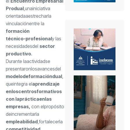
el
Encuentro Empresarial
Produal
,
una
iniciativa
orientada
a
estrechar
la
vinculación
entre la
formación
técnico-profesional
y las
necesidades
del
sector
productivo
.
Durante la
actividad
se
presentaron
los
avances
del
modelo
de
formación
dual
,
que
integra el
aprendizaje
en
los
centros
formativos
con la
práctica
en
las
empresas
,
con el
propósito
de
incrementar
la
empleabilidad
,
fortalecer
la
competitividad