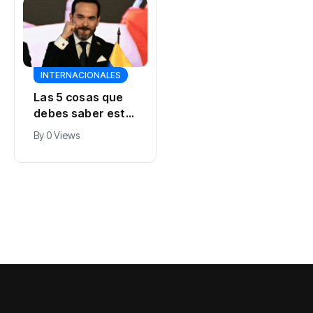
INTERNACIONALES
INTERNACIONALES
Las 5 cosas que
Un huevo en 200
debes saber este
pesos: así está el
7 de agosto
precio de uno de
By
0 Views
By
0 Views
los alimentos más
buscados del
cubano ahora
mismo