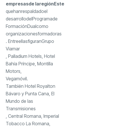
empresas
de la
región
Este
que
han
respaldado
el
desarrollo
del
Programa
de
Formación
Dual
como
organizaciones
formadoras
. Entre
ellas
figuran
Grupo
Viamar
, Palladium Hotels, Hotel
Bahía Príncipe, Montilla
Motors,
Vegamóvil
.
También Hotel Royalton
Bávaro y Punta Cana, El
Mundo de las
Transmisiones
, Central Romana, Imperial
Tobacco La Romana,