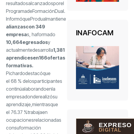
resultados
alcanzados
por
el
Programa
de
Formación
Dual.
Informó
que
Produal
mantiene
alianzas
con 349
INAFOCAM
empresa
s
, ha
formado
10,664
egresados
y
actualmente
desarrolla
1,381
aprendices
en
166
ofertas
formativas
.
Pichardo
destacó
que
el 68 % de
los
participantes
continúa
laborando
en
la
empresa
donde
realizó
su
aprendizaje
,
mientras
que
el 76.37 %
trabaja
en
ocupaciones
relacionadas
EXPRESO
con
su
formación
DIGITAL