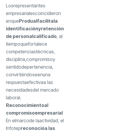
Los
representantes
empresariales
coincidieron
en
que
Produal
facilita
la
identificación
y
retención
de personal
calificado
, al
tiempo
que
fortalece
competencias
técnicas
,
disciplina
,
compromiso
y
sentido
de
pertenencia
,
convirtiéndose
en
una
respuesta
efectiva
a las
necesidades
del mercado
laboral
.
Reconocimiento
al
compromiso
empresarial
En el
marco
de la
actividad
, el
Infotep
reconoció
a las