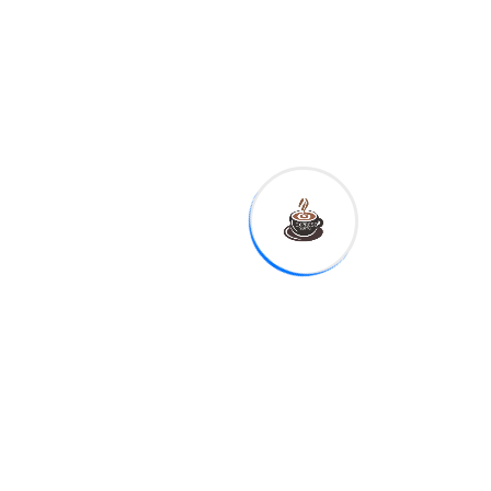
Tags:
Sha
re:
Expreso