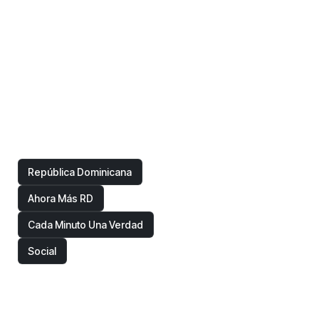
Gómez Mazara aboga en Barcelona por una regulación
de las telecomunicaciones firme y centrada en
protección de usuarios
Etiquetas
República Dominicana
Ahora Más RD
Cada Minuto Una Verdad
Social
© 2026 Expreso Digital. Realizado por
Expreso Digital