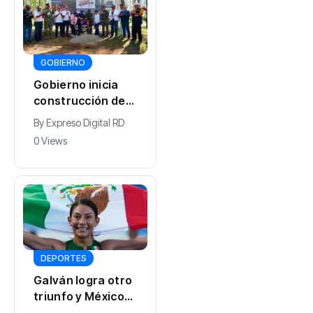
GOBIERNO
Gobierno inicia
construcción de
obras
By
Expreso Digital RD
estratégicas en la
0 Views
frontera norte
para fortalecer la
seguridad y el
desarrollo
DEPORTES
Galván logra otro
triunfo y México
rompe récord de