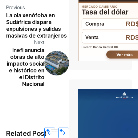
Previous
MERCADO CAMBIARIO
Tasa del dólar
La ola xenófoba en
Sudáfrica dispara
RD$
Compra
expulsiones y salidas
masivas de extranjeros
RD$
Venta
Next
Fuente: Banco Central RD
Inefi anuncia
Ver más
obras de alto
impacto social
e histórico en
el Distrito
Nacional
Related Post