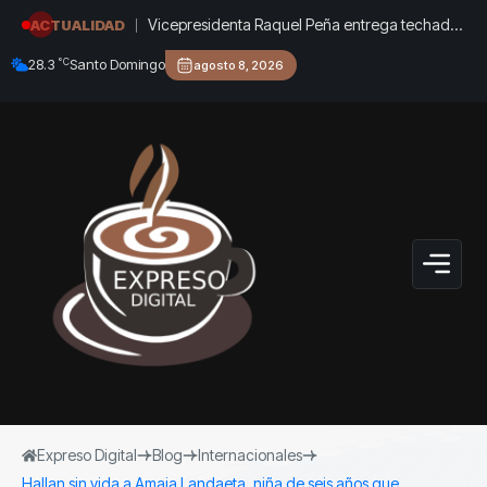
Vicepresidenta Raquel Peña entrega techado
ACTUALIDAD
de la Escuela Javier Antonio Castillo Pérez, en
°C
28.3
Santo Domingo
agosto 8, 2026
Azua
Expreso Digital
Blog
Internacionales
Hallan sin vida a Amaia Landaeta, niña de seis años que