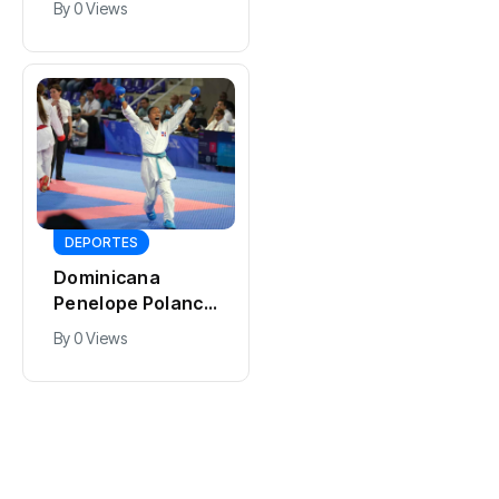
By
0 Views
oros en
Centroamericano
s
DEPORTES
Dominicana
Penelope Polanco
gana medalla de
By
0 Views
oro en karate