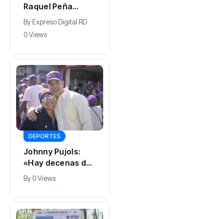
Raquel Peña
entrega techado
By
Expreso Digital RD
de la Escuela
0 Views
Javier Antonio
Castillo Pérez, en
Azua
DEPORTES
Johnny Pujols:
«Hay decenas de
miles de
By
0 Views
ciudadanos que
quieren
inscribirse en el
partido»