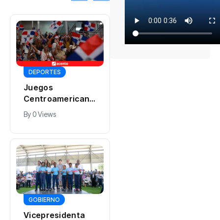
DEPORTES
Juegos
Centroamericano
s y del Caribe
By
0 Views
dejan a RD ante el
reto de preservar
su nueva
infraestructura
deportiva
GOBIERNO
Vicepresidenta