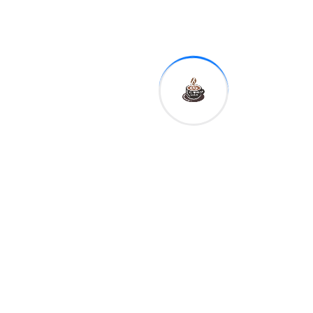
Un lugar que alberga mucha
vida, porque los cadáveres
depositados en los fondos
pueden sustentar durante
cien años comunidades
biológicas extremadamente
especializadas, conocidas
como 'comunidades de
caída de ballenas'.
Unos ecosistemas
"extraordinarios" donde hay
organismos que se
alimentan de los restos —
aprovechando incluso el
colágeno y los lípidos del
interior de los huesos— y