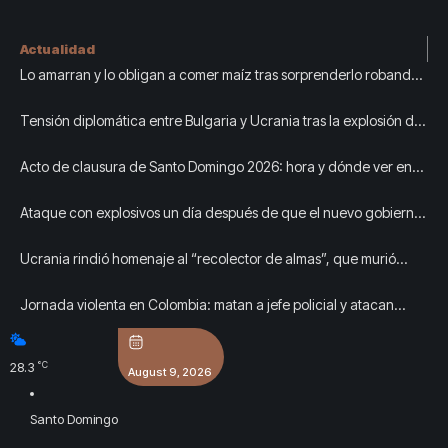
Actualidad
Lo amarran y lo obligan a comer maíz tras sorprenderlo robando
en Ceballos
Tensión diplomática entre Bulgaria y Ucrania tras la explosión de
un dron en territorio búlgaro
Acto de clausura de Santo Domingo 2026: hora y dónde ver en
vivo
Ataque con explosivos un día después de que el nuevo gobierno
de Colombia anunciara mano dura
Ucrania rindió homenaje al “recolector de almas”, que murió
recuperando cadáveres de la guerra
Jornada violenta en Colombia: matan a jefe policial y atacan
peaje, mientras el Gobierno traslada a 117 presos de alto perfil
°C
28.3
August 9, 2026
Santo Domingo