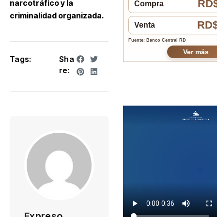
RD$
narcotráfico y la
Compra
criminalidad organizada.
RD$
Venta
Fuente: Banco Central RD
Ver más
Tags:
Sha
re:
Expreso