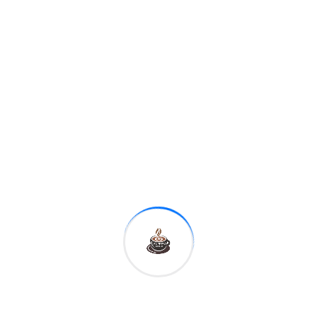
según medios del
archipiélago.
Por su lado, la
Comisión de
Educación Superior
de Filipinas (CHED,
en inglés) dijo este
jueves que el
EXPRESO
incidente «exige un
DIGITAL
examen exhaustivo,
MERCADO CAMBIARIO
imparcial e inmediato
$
Tasa del dólar
de todas las
RD$ 58.4112
Compra
circunstancias que
rodean» el caso, que
RD$ 58.9825
Venta
ha generado
Fuente: Banco Central RD
Actualizado hoy
atención mediática.
Ver más