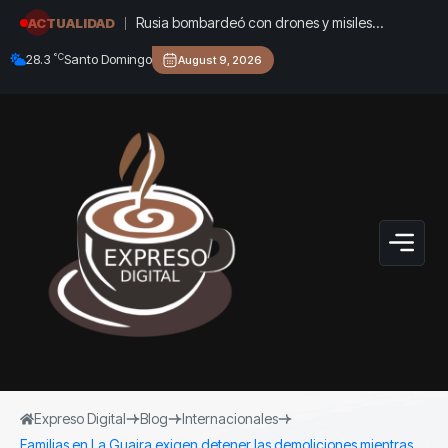
Rusia bombardeó con drones y misiles
ACTUALIDAD
balísticos infraestructura civil en Kiev: al menos
°C
28.3
Santo Domingo
August 9, 2026
tres muertos y siete heridos
Expreso Digital
Blog
Internacionales
Familias en La Guaira exigen detener las demoliciones mientras