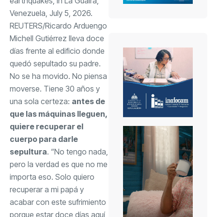
earthquakes, in La Guaira,
Venezuela, July 5, 2026.
REUTERS/Ricardo Arduengo
Michell Gutiérrez lleva doce
días frente al edificio donde
quedó sepultado su padre.
No se ha movido. No piensa
moverse. Tiene 30 años y
una sola certeza:
antes de
que las máquinas lleguen,
quiere recuperar el
cuerpo para darle
sepultura
. “No tengo nada,
pero la verdad es que no me
importa eso. Solo quiero
recuperar a mi papá y
acabar con este sufrimiento
porque estar doce días aquí