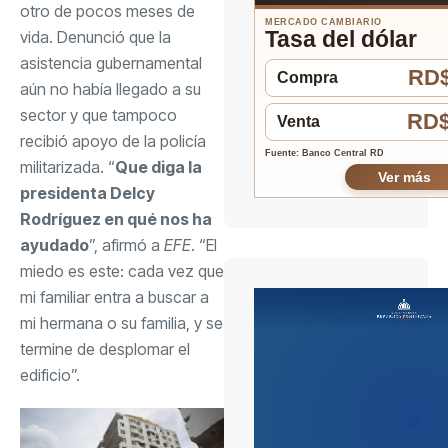
otro de pocos meses de
MERCADO CAMBIARIO
Tasa del dólar
vida. Denunció que la
asistencia gubernamental
RD$
Compra
aún no había llegado a su
sector y que tampoco
RD$
Venta
recibió apoyo de la policía
Fuente: Banco Central RD
militarizada. “
Que diga la
Ver más
presidenta Delcy
Rodríguez en qué nos ha
ayudado
”, afirmó a
EFE
. “El
miedo es este: cada vez que
mi familiar entra a buscar a
mi hermana o su familia, y se
termine de desplomar el
edificio”.