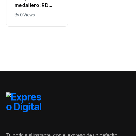
medallero: RD
apunta la de plata
escala al cuarto
en Softbol
By
0 Views
By
0 Views
lugar tras jornada
masculino
histórica de 15
oros
Tu noticia al instante, con el expreso de un cafecito.