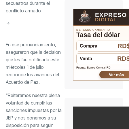
secuestros durante el
conflicto armado
EXPRESO
DIGITAL
MERCADO CAMBIARIO
Tasa del dólar
En ese pronunciamiento,
RD$
Compra
aseguraron que la decisión
RD$
Venta
que les fue notificada este
miércoles 1 de julio
Fuente: Banco Central RD
reconoce los avances del
Ver más
Acuerdo de Paz.
“Reiteramos nuestra plena
voluntad de cumplir las
sanciones impuestas por la
JEP y nos ponemos a su
disposición para seguir