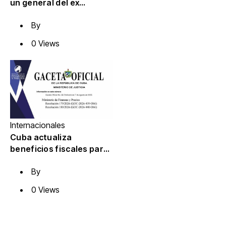
un general del ex
dictador sirio Al Assad y
By
podría ser extraditado
por crímenes durante su
0 Views
servicio
Internacionales
Cuba actualiza
beneficios fiscales para
energías renovables con
By
alcance a sectores
estatal y no estatal (+
0 Views
Video)