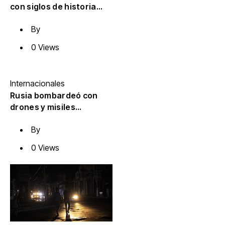
con siglos de historia
que sigue creciendo en
By
República Dominicana
0 Views
Internacionales
Rusia bombardeó con
drones y misiles
balísticos
By
infraestructura civil en
Kiev: al menos tres
0 Views
muertos y siete heridos