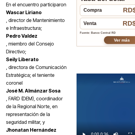
En el encuentro participaron
RD$
Compra
Wascar Liriano
, director de Mantenimiento
RD$
Venta
e Infraestructura;
Fuente: Banco Central RD
Pedro Valdez
Ver más
, miembro del Consejo
Directivo;
Seily Liberato
, directora de Comunicación
Estratégica; el teniente
coronel
José M. Almánzar Sosa
, FARD (DEM), coordinador
de la Regional Norte, en
representación de la
seguridad militar, y
Jhonatan Hernández