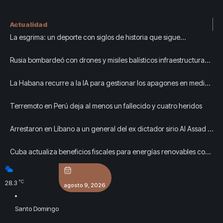
Actualidad
La esgrima: un deporte con siglos de historia que sigue
creciendo en República Dominicana
Rusia bombardeó con drones y misiles balísticos infraestructura
civil en Kiev: al menos tres muertos y siete heridos
La Habana recurre a la IA para gestionar los apagones en medio
del colapso eléctrico
Terremoto en Perú deja al menos un fallecido y cuatro heridos
Arrestaron en Líbano a un general del ex dictador sirio Al Assad y
podría ser extraditado por crímenes durante su servicio
Cuba actualiza beneficios fiscales para energías renovables con
alcance a sectores estatal y no estatal (+ Video)
°C
28.3
agosto 9, 2026
Santo Domingo