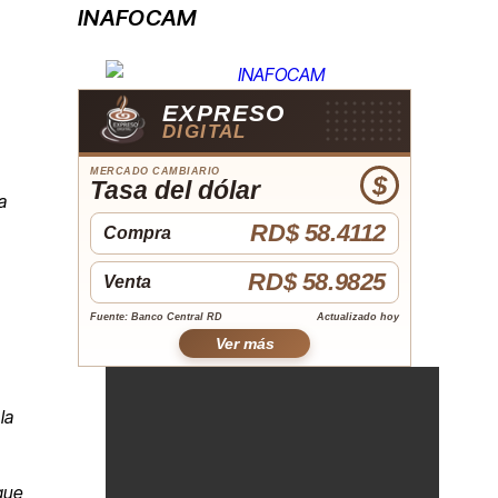
INAFOCAM
EXPRESO
DIGITAL
MERCADO CAMBIARIO
$
Tasa del dólar
a
RD$ 58.4112
Compra
RD$ 58.9825
Venta
Fuente: Banco Central RD
Actualizado hoy
Ver más
la
 que