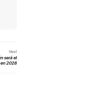
Next
én será el
a en 2028