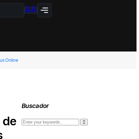
us Online
Buscador
 de
s