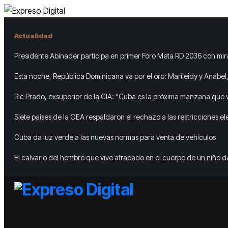
Actualidad
Presidente Abinader participa en primer Foro Meta RD 2036 con mir
el crecimiento económico
Esta noche, República Dominicana va por el oro: Marileidy y Anabel,
Acento
Ric Prado, exsuperior de la CIA: “Cuba es la próxima manzana que 
árbol”
Siete países de la OEA respaldaron el rechazo a las restricciones el
impulsadas por la dictadura en Nicaragua
Cuba da luz verde a las nuevas normas para venta de vehículos
El calvario del hombre que vive atrapado en el cuerpo de un niño d