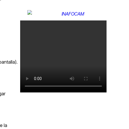
antalla).
gar
e la