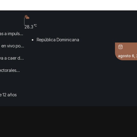
°C
28.3
as a impulsar
República Dominicana
 en vivo por
agosto 6,
va a caer del
ectorales
e 12 años