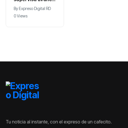
de trabajos en
By
Expreso Digital RD
cañada Juan
0 Views
Valdez y Los
Girasoles en el
DN
Tu noticia al instante, con el expreso de un cafecito.