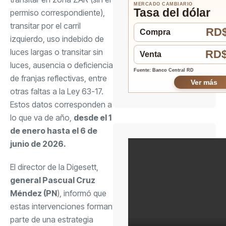
MERCADO CAMBIARIO
Tasa del dólar
permiso correspondiente),
transitar por el carril
RD$
Compra
izquierdo, uso indebido de
luces largas o transitar sin
RD$
Venta
luces, ausencia o deficiencia
Fuente: Banco Central RD
de franjas reflectivas, entre
Ver más
otras faltas a la Ley 63-17.
Estos datos corresponden a
lo que va de año,
desde el 1
de enero hasta el 6 de
junio de 2026.
El director de la Digesett,
general Pascual Cruz
Méndez (PN
), informó que
estas intervenciones forman
parte de una estrategia