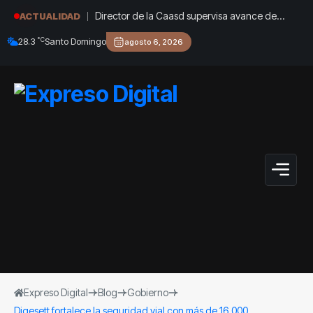
Director de la Caasd supervisa avance de
ACTUALIDAD
trabajos en cañada Juan Valdez y Los
°C
28.3
Santo Domingo
agosto 6, 2026
Girasoles en el DN
Expreso Digital
Blog
Gobierno
Digesett fortalece la seguridad vial con más de 16,000