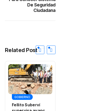
De Seguridad
Ciudadana
Related Post
DEPORTES
El dominicano
Moronta es el
nuevo rey
By
0 Views
GOBIERNO
regional en los
400 metros
Fellito Suberví
supervisa avance