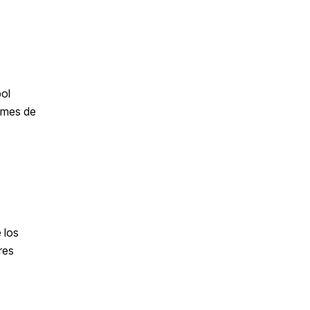
bol
e mes de
 los
res