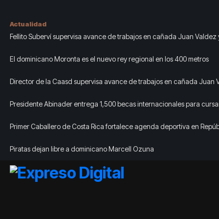
Actualidad
Fellito Suberví supervisa avance de trabajos en cañada Juan Valdez 
Girasoles en el DN
El dominicano Moronta es el nuevo rey regional en los 400 metros
Director de la Caasd supervisa avance de trabajos en cañada Juan 
Girasoles en el DN
Presidente Abinader entrega 1,500 becas internacionales para cursa
programas de especialización, maestrías y doctorados en universid
Primer Caballero de Costa Rica fortalece agenda deportiva en Repúb
extranjero
Dominicana durante los Juegos Centroamericanos y del Caribe
Piratas dejan libre a dominicano Marcell Ozuna