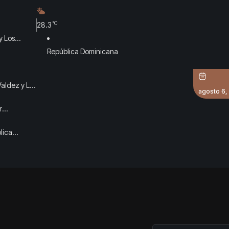
°C
28.3
y Los
República Dominicana
Valdez y Los
agosto 6,
r
ades del
lica