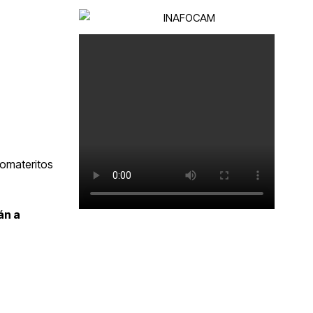
Tomateritos
án a