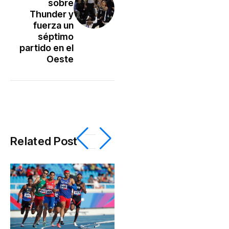
sobre
Thunder y
fuerza un
séptimo
partido en el
Oeste
Related Post
In
Ru
dr
ba
Deportes