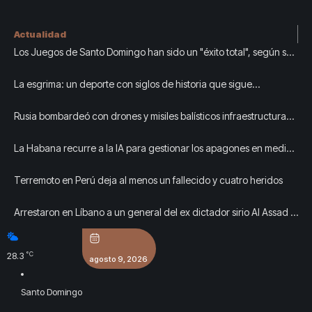
Actualidad
Los Juegos de Santo Domingo han sido un "éxito total", según sus
organizadores
La esgrima: un deporte con siglos de historia que sigue
creciendo en República Dominicana
Rusia bombardeó con drones y misiles balísticos infraestructura
civil en Kiev: al menos tres muertos y siete heridos
La Habana recurre a la IA para gestionar los apagones en medio
del colapso eléctrico
Terremoto en Perú deja al menos un fallecido y cuatro heridos
Arrestaron en Líbano a un general del ex dictador sirio Al Assad y
podría ser extraditado por crímenes durante su servicio
°C
28.3
agosto 9, 2026
Santo Domingo