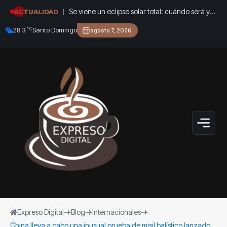
Se viene un eclipse solar total: cuándo será y
ACTUALIDAD
cómo verlo
°C
28.3
Santo Domingo
agosto 7, 2026
Expreso Digital
Blog
Internacionales
China lleva a cabo una inusual prueba de misil balístico lanzado