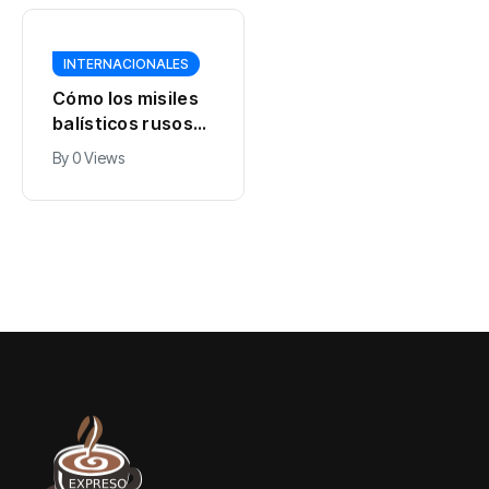
INTERNACIONALES
INTERNACIONALES
Cómo los misiles
Se viene un
balísticos rusos
eclipse solar
sacan provecho a
total: cuándo
By
0 Views
By
0 Views
las brechas en las
será y cómo verlo
defensas aéreas
de Ucrania