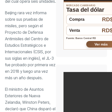
del cual opera seis unidades.
MERCADO CAMBIARIO
Tasa del dólar
Beijing rara vez informa
RD$
sobre sus pruebas de
Compra
misiles, pero según el
RD$
Venta
Proyecto de Defensa
Antimisiles del Centro de
Fuente: Banco Central RD
Ver más
Estudios Estratégicos e
Internacionales (CSIS, por
sus siglas en inglés), el JL-3
fue probado por primera vez
en 2018 y luego una vez
más un año después.
El ministro de Asuntos
Exteriores de Nueva
Zelandia, Winston Peters,
declaró que China disparó el