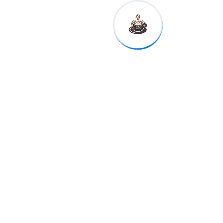
Digesett
impulsa
medidas
preventivas
para
fortalecer la
seguridad vial
en el municipio
de Sabana
Yegua
Related Post