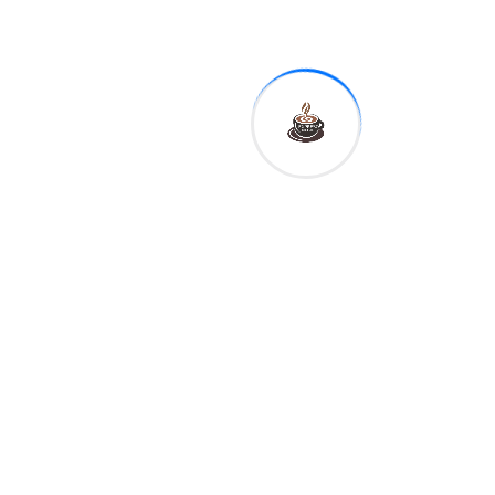
Expreso
Digital RD
Previous
Félix (Gallego)
Ogando
Inmortal del
Deporte
Dominicano
Next
Consejo de
Ministros
aprueba la
Política