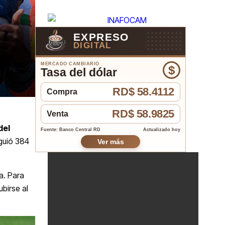
EXPRESO
DIGITAL
MERCADO CAMBIARIO
$
Tasa del dólar
RD$ 58.4112
Compra
RD$ 58.9825
Venta
del
Fuente: Banco Central RD
Actualizado hoy
guió 384
Ver más
a. Para
birse al