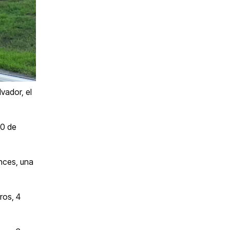
vador, el
00 de
nces, una
ros, 4