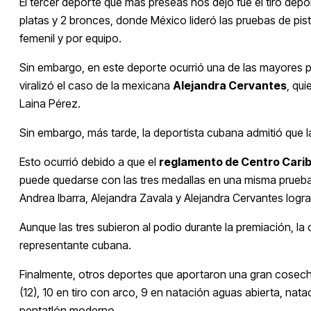
El tercer deporte que más preseas nos dejó fue el tiro depo
platas y 2 bronces, donde México lideró las pruebas de pistol
femenil y por equipo.
Sin embargo, en este deporte ocurrió una de las mayores
viralizó el caso de la mexicana
Alejandra Cervantes
, qu
Laina Pérez.
Sin embargo, más tarde, la deportista cubana admitió que la
Esto ocurrió debido a que el
reglamento de Centro Cari
puede quedarse con las tres medallas en una misma prueba y 
Andrea Ibarra, Alejandra Zavala y Alejandra Cervantes logra
Aunque las tres subieron al podio durante la premiación, la 
representante cubana.
Finalmente, otros deportes que aportaron una gran cosecha 
(12), 10 en tiro con arco, 9 en natación aguas abierta, natac
pentatlón moderno.