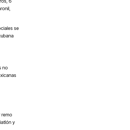
ros, 6
ronil,
ciales se
 cubana
s no
exicanas
y remo
iatlón y