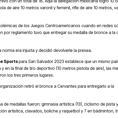
rtivo con un total de 18. Aquí la delegación mexicana logró 10 o
a de aire 10 metros varonil y femenil, rifle de aire 10 metros, va
 polémicas de los Juegos Centroamericanos cuando en redes so
ien por reglamento tuvo que entregar su medalla de bronce a la
 norma era injusta y decidió devolverle la presea.
be Sports
para San Salvador 2023 establece que un mismo paí
en la final de tiro deportivo (10 metros pistola de aire), las m
ron los tres primeros lugares.
organización retiró el bronce a Cervantes para entregarlo a la
de medallas fueron: gimnasia artística (13), ciclismo de pista 
ión artística, clavados, boliche y raquetbol y 7 en bádminton, tr