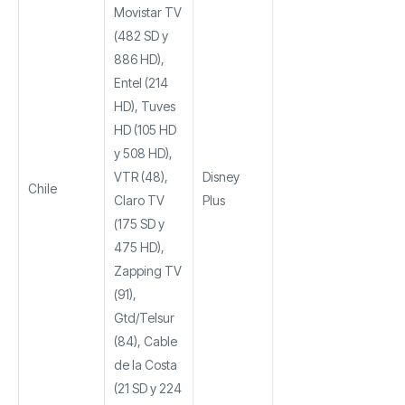
Movistar TV
(482 SD y
886 HD),
Entel (214
HD), Tuves
HD (105 HD
y 508 HD),
VTR (48),
Disney
Chile
Claro TV
Plus
(175 SD y
475 HD),
Zapping TV
(91),
Gtd/Telsur
(84), Cable
de la Costa
(21 SD y 224