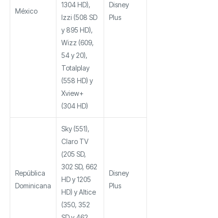
1304 HD),
Disney
México
Izzi (508 SD
Plus
y 895 HD),
Wizz (609,
54 y 20),
Totalplay
(558 HD) y
Xview+
(304 HD)
Sky (551),
Claro TV
(205 SD,
302 SD, 662
República
Disney
HD y 1205
Dominicana
Plus
HD) y Altice
(350, 352
SD y 462