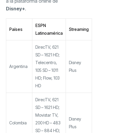
a la plataforma online de
Disney+
.
ESPN
Países
Streaming
Latinoamérica
DirecTV, 621
SD – 1621 HD;
Telecentro,
Disney
Argentina
105 SD – 1011
Plus
HD; Flow, 103
HD
DirecTV, 621
SD – 1621 HD;
Movistar TV,
Disney
Colombia
200 HD – 483
Plus
SD – 884 HD;