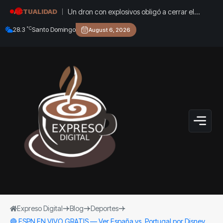
Un dron con explosivos obligó a cerrar el
ACTUALIDAD
aeropuerto de Leipzig: Alemania denunció un
°C
28.3
Santo Domingo
August 6, 2026
“ataque híbrido”
Expreso Digital
Blog
Deportes
🔴​ ESPN EN VIVO GRATIS — Ver España vs. Portugal por Disney