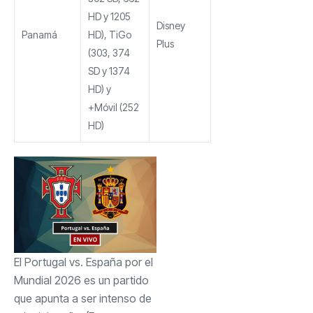
HD y 1205
Disney
Panamá
HD), TiGo
Plus
(303, 374
SD y 1374
HD) y
+Móvil (252
HD)
El Portugal vs. España por el
Mundial 2026 es un partido
que apunta a ser intenso de