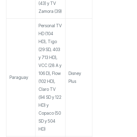
(43) y TV
Zamora (39)
Personal TV
HD (104
HD), Tigo
(29 SD, 403
y 713 HD),
VCC (28 A y
106 D), Flow
Disney
Paraguay
(102 HD),
Plus
Claro TV
(94 SD y 122
HD) y
Copaco (50
SD y 504
HD)