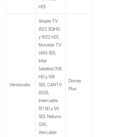
HD)
Simple TV
(622 SD/HD
y 1622 HD),
Movistar TV
(485 SD),
Inter
Satelital (105
HD y 106
Disney
Venezuela
SD), CANTV
Plus
(503),
Intercable
(51 SD y 56
SD), Netuno
(28),
Vencable