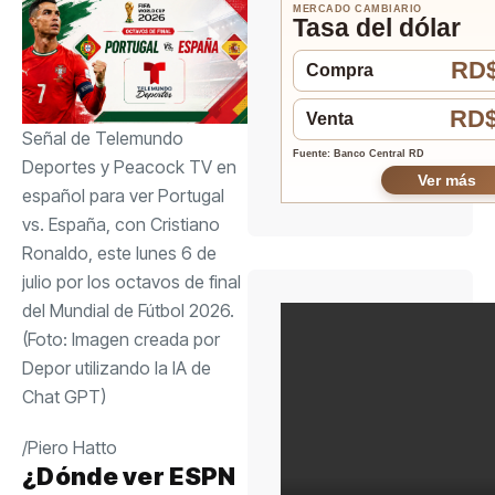
MERCADO CAMBIARIO
Tasa del dólar
RD$
Compra
RD$
Venta
Señal de Telemundo
Fuente: Banco Central RD
Deportes y Peacock TV en
Ver más
español para ver Portugal
vs. España, con Cristiano
Ronaldo, este lunes 6 de
julio por los octavos de final
del Mundial de Fútbol 2026.
(Foto: Imagen creada por
Depor utilizando la IA de
Chat GPT)
/
Piero Hatto
¿Dónde ver ESPN