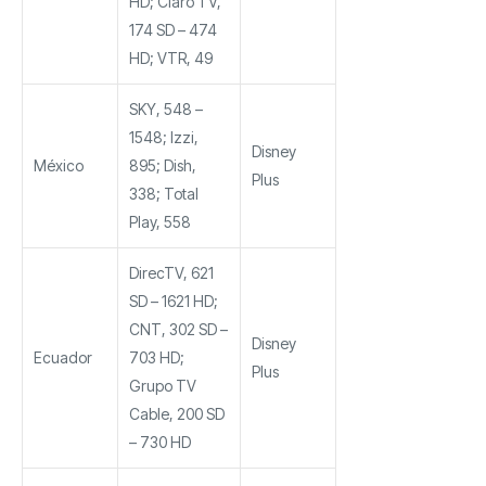
HD; Claro TV,
174 SD – 474
HD; VTR, 49
SKY, 548 –
1548; Izzi,
Disney
México
895; Dish,
Plus
338; Total
Play, 558
DirecTV, 621
SD – 1621 HD;
CNT, 302 SD –
Disney
Ecuador
703 HD;
Plus
Grupo TV
Cable, 200 SD
– 730 HD