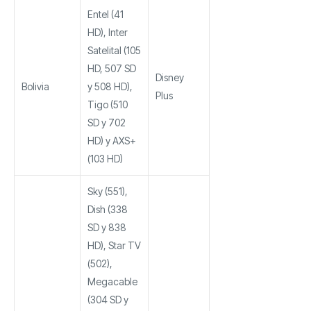
Entel (41
HD), Inter
Satelital (105
HD, 507 SD
Disney
Bolivia
y 508 HD),
Plus
Tigo (510
SD y 702
HD) y AXS+
(103 HD)
Sky (551),
Dish (338
SD y 838
HD), Star TV
(502),
Megacable
(304 SD y