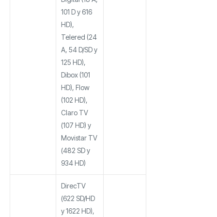
101 D y 616
HD),
Telered (24
A, 54 D/SD y
125 HD),
Dibox (101
HD), Flow
(102 HD),
Claro TV
(107 HD) y
Movistar TV
(482 SD y
934 HD)
DirecTV
(622 SD/HD
y 1622 HD),