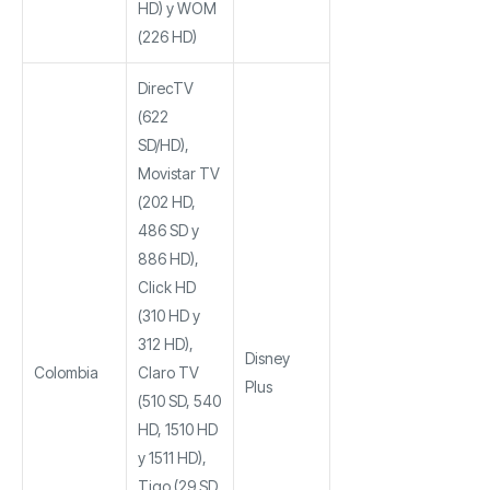
HD) y WOM
(226 HD)
DirecTV
(622
SD/HD),
Movistar TV
(202 HD,
486 SD y
886 HD),
Click HD
(310 HD y
312 HD),
Disney
Colombia
Claro TV
Plus
(510 SD, 540
HD, 1510 HD
y 1511 HD),
Tigo (29 SD