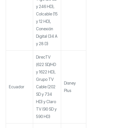
y 246 HD),
Colcable (15
y 12 HD),
Conexión
Digital (34 A
y 28 D)
DirecTV
(622 SD/HD
y 1622 HD),
Grupo TV
Disney
Ecuador
Cable (202
Plus
SD y 734
HD) y Claro
TV (90 SD y
590 HD)