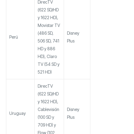
DirecTV
(622 SD/HD
y 1622 HD),
Movistar TV
(486 SD,
Disney
Perú
506 SD, 741
Plus
HD y 886
HD), Claro
TV (54 SD y
521 HD)
DirecTV
(622 SD/HD
y 1622 HD),
Cablevisión
Disney
Uruguay
(100 SD y
Plus
709 HD) y
Flow (102