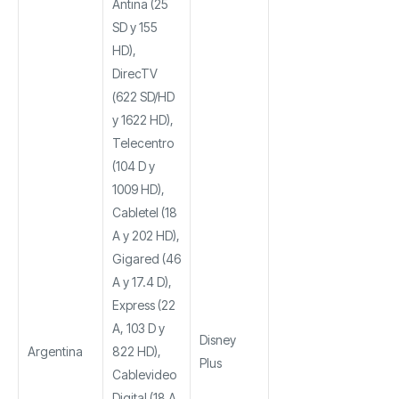
Antina (25
SD y 155
HD),
DirecTV
(622 SD/HD
y 1622 HD),
Telecentro
(104 D y
1009 HD),
Cabletel (18
A y 202 HD),
Gigared (46
A y 17.4 D),
Express (22
A, 103 D y
Disney
Argentina
822 HD),
Plus
Cablevideo
Digital (18 A,