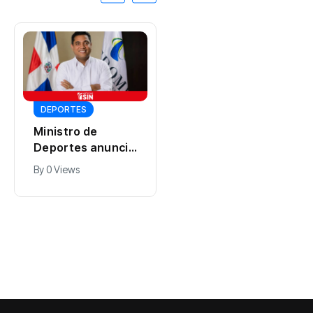
DEPORTES
Así fue el debut
de los eSports en
DEPORTES
Santo Domingo
By
0 Views
2026: 11 países,
Ministro de
tres títulos y un
Deportes anuncia
pabellón lleno
caravana para
By
0 Views
celebrar a atletas
dominicanos