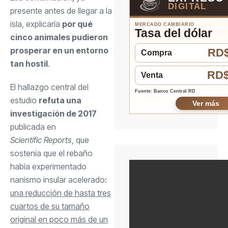
DIGITAL
presente antes de llegar a la
isla, explicaría
por qué
MERCADO CAMBIARIO
Tasa del dólar
cinco animales pudieron
prosperar en un entorno
RD$
Compra
tan hostil
.
RD$
Venta
El
hallazgo central
del
Fuente: Banco Central RD
estudio
refuta una
Ver más
investigación de 2017
publicada en
Scientific Reports
, que
sostenía que el rebaño
había experimentado
nanismo insular acelerado:
una reducción de hasta tres
cuartos de su tamaño
original en poco más de un