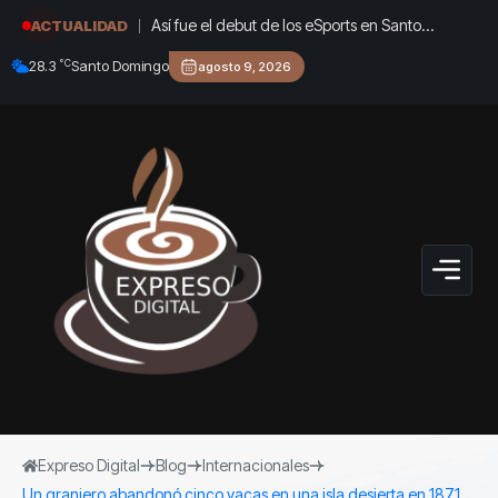
Así fue el debut de los eSports en Santo
ACTUALIDAD
Domingo 2026: 11 países, tres títulos y un
°C
28.3
Santo Domingo
agosto 9, 2026
pabellón lleno
Expreso Digital
Blog
Internacionales
Un granjero abandonó cinco vacas en una isla desierta en 1871.