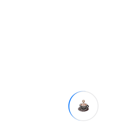
que permite la construcción
de complejos turísticos de
lujo en zonas protegidas. La
ley exime ahora a las
“estructuras de excelencia,
de 5 estrellas o más” y a las
actividades hoteleras
asociadas.
“Por lo general, el hecho de
que los ricos puedan salirse
con la suya suele ocultarse
tras un lenguaje que alude al
interés público, a
situaciones extraordinarias,
etcétera. Sin embargo,
incluir explícitamente en la
ley que los complejos