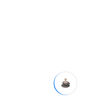
flexibilidad que le permiten
algunas importaciones, pero
indiscutiblemente los flujos
financieros, las
penalizaciones, la
persecución también la
afectan”.
El ministro
destacó la
entrega de los
trabajadores del MINAL
.
Explicó que cuando llegó a
La Habana el primer barco
con trigo, la grúa que
descarga el grano se
rompió. Si hubieran
esperado a conseguir una
pieza de repuesto, la