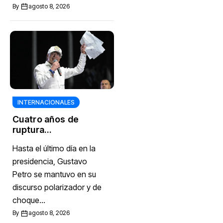
By
agosto 8, 2026
INTERNACIONALES
Cuatro años de
ruptura
institucional: así
Hasta el último día en la
fue el gobierno de
Gustavo Petro en
presidencia, Gustavo
sus choques con
Petro se mantuvo en su
las Cortes, el
discurso polarizador y de
Congreso y el
choque...
Banco de la
República
By
agosto 8, 2026