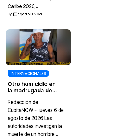
Caribe 2026,...
By
agosto 8, 2026
INTERNACIONALES
Otro homicidio en
la madrugada de
este jueves
Redacción de
estremece a
Cárdenas,
CubitaNOW ~ jueves 6 de
Matanzas
agosto de 2026 Las
autoridades investigan la
muerte de un hombre...