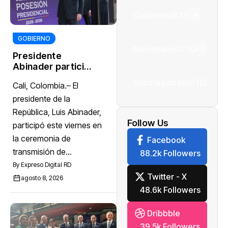
Gobierno
(831)
GOBIERNO
Nacionales
(230)
Presidente
Abinader participa
en la transmisión
Uncategorized
(112)
Cali, Colombia.– El
de mando
presidencial de
presidente de la
Abelardo de la
República, Luis Abinader,
Espriella, en
Follow Us
participó este viernes en
Colombia
la ceremonia de
Facebook
transmisión de...
88.2k Followers
By
Expreso Digital RD
Twitter - X
agosto 8, 2026
48.6k Followers
Dribbble
39.5k Followers