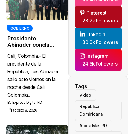
Pinterest
28.2k Followers
GOBIERNO
Linkedin
Presidente
30.3k Followers
Abinader concluye
agenda en
Cali, Colombia.- El
Instagram
Colombia y sale
hacia la República
presidente de la
24.5k Followers
Dominicana tras
República, Luis Abinader,
toma de posesión
salió este viernes en la
de Abelardo de la
Tags
noche desde Cali,
Espriella
Colombia,...
Video
By
Expreso Digital RD
República
agosto 8, 2026
Dominicana
Ahora Más RD