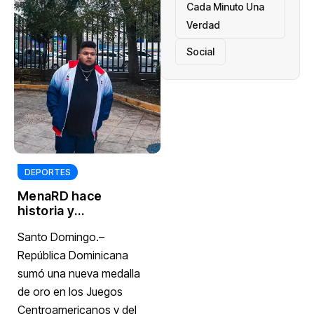
Cada Minuto Una
Verdad
Social
DEPORTES
MenaRD hace
historia y
conquista el
Santo Domingo.–
primer oro de RD
en eSports
República Dominicana
sumó una nueva medalla
de oro en los Juegos
Centroamericanos y del