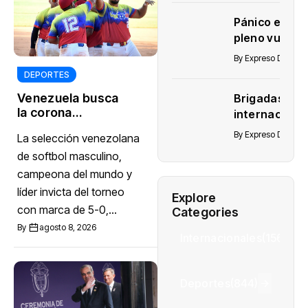
el primer
Pánico en
lugar en
pleno vuelo:
la Liga
pasajero
Diamante
By
Expreso Digital 
estuvo a
2026
DEPORTES
punto de ser
Venezuela busca
Brigadas
succionado
la corona
internaciona
tras
centroamericana
buscan evita
desprenders
By
Expreso Digital 
La selección venezolana
ante República
una crisis
una ventana
Dominicana en
de softbol masculino,
sanitaria ent
de un avión
Santo Domingo
campeona del mundo y
damnificado
2026
líder invicta del torneo
en Venezuel
Explore
con marca de 5-0,...
Categories
By
agosto 8, 2026
Internacionales
(1567)
Deportes
(844)