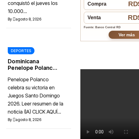
conquistó el jueves los
RD$
Compra
10.000...
RD$
Venta
By
agosto 8, 2026
Fuente: Banco Central RD
Ver más
DEPORTES
Dominicana
Penelope Polanco
gana medalla de
Penelope Polanco
oro en karate
celebra su victoria en
Juegos Santo Domingo
2026. Leer resumen de la
noticia (IA) CLICK AQUÍ...
By
agosto 8, 2026