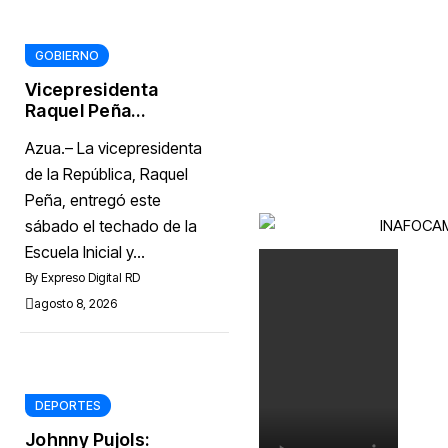
GOBIERNO
Vicepresidenta
Raquel Peña
entrega techado
Azua.– La vicepresidenta
de la Escuela
Javier Antonio
de la República, Raquel
Castillo Pérez, en
Peña, entregó este
Azua
sábado el techado de la
Escuela Inicial y...
By
Expreso Digital RD
agosto 8, 2026
DEPORTES
Johnny Pujols: