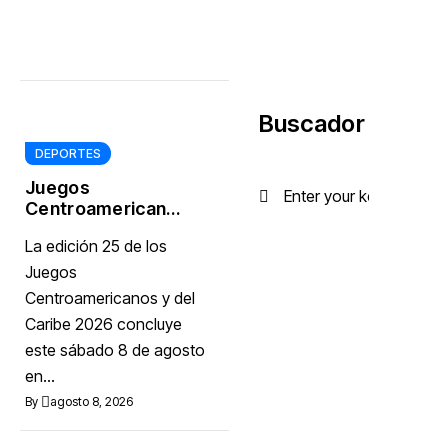
Buscador
DEPORTES
Juegos
Centroamericanos
y del Caribe dejan
La edición 25 de los
a RD ante el reto
de preservar su
Juegos
nueva
Centroamericanos y del
infraestructura
Caribe 2026 concluye
deportiva
este sábado 8 de agosto
en...
By
agosto 8, 2026