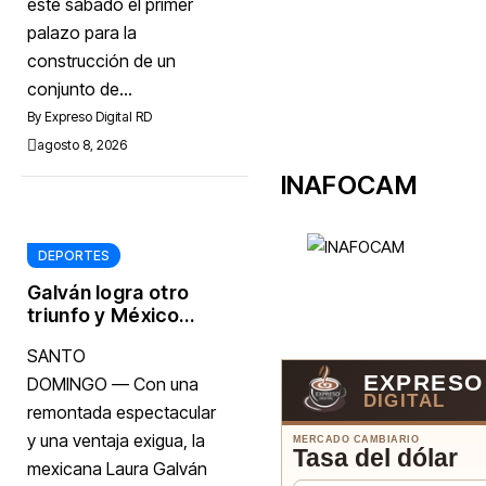
este sábado el primer
seguridad y el
palazo para la
desarrollo
construcción de un
conjunto de...
By
Expreso Digital RD
agosto 8, 2026
INAFOCAM
DEPORTES
Galván logra otro
triunfo y México
rompe récord de
SANTO
oros en
EXPRESO
Centroamericanos
DOMINGO — Con una
DIGITAL
remontada espectacular
y una ventaja exigua, la
MERCADO CAMBIARIO
Tasa del dólar
mexicana Laura Galván