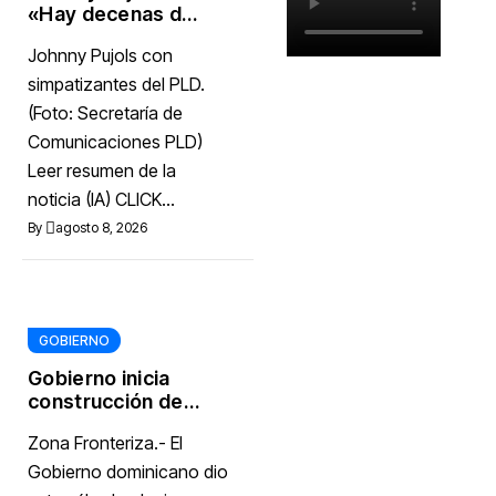
«Hay decenas de
miles de
Johnny Pujols con
ciudadanos que
quieren inscribirse
simpatizantes del PLD.
en el partido»
(Foto: Secretaría de
Comunicaciones PLD)
Leer resumen de la
noticia (IA) CLICK...
By
agosto 8, 2026
GOBIERNO
Gobierno inicia
construcción de
obras
Zona Fronteriza.- El
estratégicas en la
frontera norte
Gobierno dominicano dio
para fortalecer la