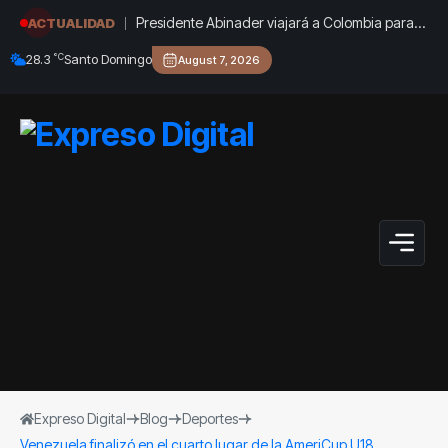
Presidente Abinader viajará a Colombia para
ACTUALIDAD
participar en la toma de posesión de Abelardo
°C
28.3
Santo Domingo
August 7, 2026
de la Espriella
Expreso Digital
Blog
Deportes
Venezuela finalizó en el cuarto lugar de la AmeriCup U18