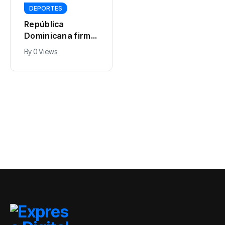
DEPORTES
GOBIERNO
República
Presidente
Dominicana firma
Abinader viajará a
su mejor
Colombia para
By
0 Views
By
Expreso Digital RD
actuación en
participar en la
0 Views
historia JCC
toma de posesión
de Abelardo de la
Espriella