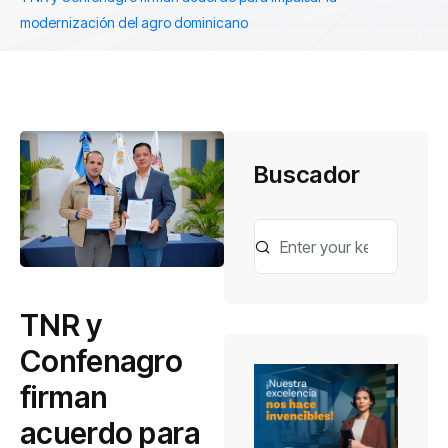
modernización del agro dominicano
Buscador
TNR y
Confenagro
firman
acuerdo para