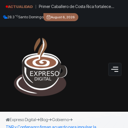
Primer Caballero de Costa Rica fortalece
ACTUALIDAD
agenda deportiva en República Dominicana
°C
28.3
Santo Domingo
August 6, 2026
durante los Juegos Centroamericanos y del
Caribe
Expreso Digital
Blog
Gobierno
TNR y Confenagro firman acuerdo para impulsar la