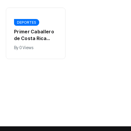
DEPORTES
Primer Caballero
de Costa Rica
fortalece agenda
By
0 Views
DEPORTES
deportiva en
Piratas dejan libre
República
a dominicano
Dominicana
Marcell Ozuna
durante los
By
0 Views
Juegos
Centroamericano
s y del Caribe