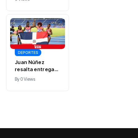
toma de posesión
de Abelardo de la
Espriella
DEPORTES
Juan Núñez
resalta entrega
de la selección
By
0 Views
dominicana de
béisbol pese a
quedar sin
medallas