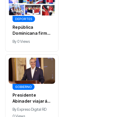
DEPORTES
República
Dominicana firma
su mejor
By
0 Views
actuación en
historia JCC
GOBIERNO
Presidente
Abinader viajará a
Colombia para
By
Expreso Digital RD
participar en la
0 Views