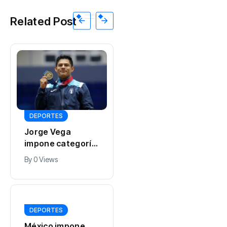
Related Post
DEPORTES
Jorge Vega
impone categoría
y gana oro en
By
0 Views
Santo Domingo
2026
DEPORTES
México impone