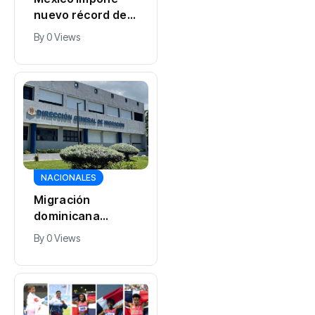
nuevo récord de
medallas de oro
By
0 Views
en los Juegos
Centroamericano
s
NACIONALES
Migración
dominicana
detiene a cuatro
By
0 Views
ciudadanos rusos
por permanecer
en el país con
visas vencidas.