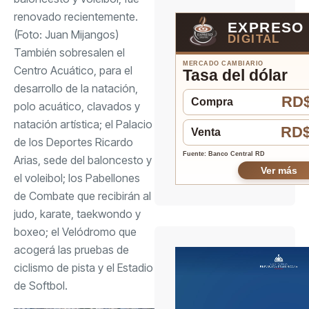
renovado recientemente.
EXPRESO
(Foto: Juan Mijangos)
DIGITAL
También sobresalen el
MERCADO CAMBIARIO
Centro Acuático, para el
Tasa del dólar
desarrollo de la natación,
RD$
Compra
polo acuático, clavados y
natación artística; el Palacio
RD$
Venta
de los Deportes Ricardo
Fuente: Banco Central RD
Arias, sede del baloncesto y
Ver más
el voleibol; los Pabellones
de Combate que recibirán al
judo, karate, taekwondo y
boxeo; el Velódromo que
acogerá las pruebas de
ciclismo de pista y el Estadio
de Softbol.