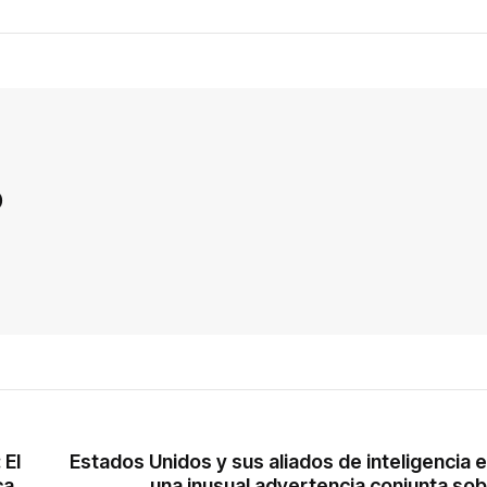
D
 El
Estados Unidos y sus aliados de inteligencia 
ca…
una inusual advertencia conjunta so