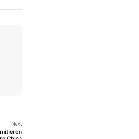
Next
emitieron
bre China