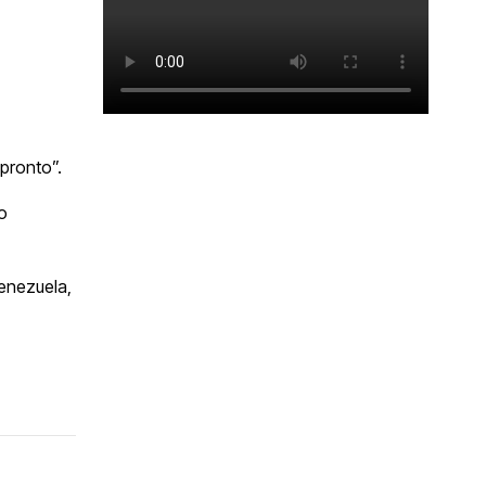
pronto”.
o
Venezuela,