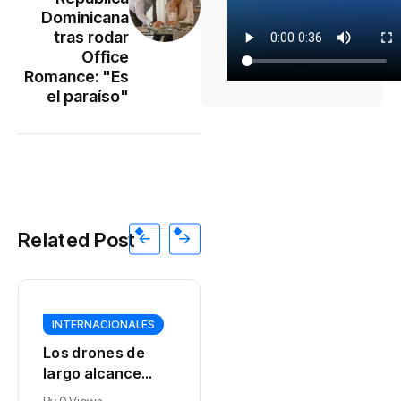
Dominicana
tras rodar
Office
Romance: "Es
el paraíso"
Related Post
INTERNACIONALES
INTERNACIONALES
Los drones de
Erdogan dijo que
largo alcance
uno de los
ucranianos
objetivos del