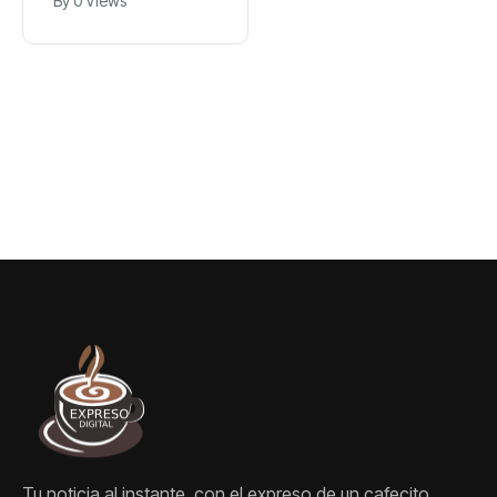
By
0 Views
By
0 Views
llegaron a los
pacto con
Urales para
Pakistán y Arabia
bombardear otro
Saudita es la
almacén de
producción
Wildberries en
conjunta de
Rusia
armamento
Tu noticia al instante, con el expreso de un cafecito.