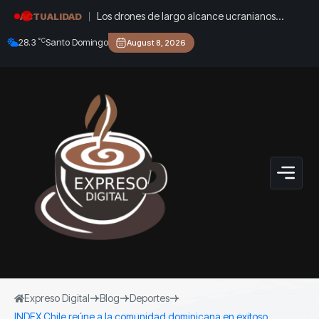
Los drones de largo alcance ucranianos
ACTUALIDAD
llegaron a los Urales para bombardear otro
°C
28.3
Santo Domingo
August 8, 2026
almacén de Wildberries en Rusia
Expreso Digital
Blog
Deportes
INDEX Chile reúne a la comunidad dominicana en exitoso