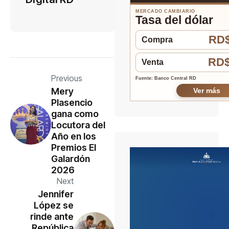
MERCADO CAMBIARIO
Tasa del dólar
RD$
Compra
RD$
Venta
Previous
Fuente: Banco Central RD
Mery
Ver más
Plasencio
gana como
Locutora del
Año en los
Premios El
Galardón
2026
Next
Jennifer
López se
rinde ante
República