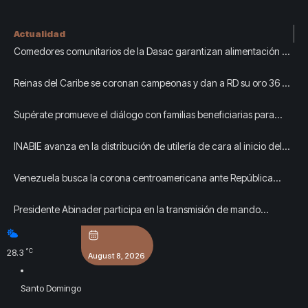
Actualidad
Comedores comunitarios de la Dasac garantizan alimentación de
voluntarios y personal de los XXV Juegos Centroamericanos y del
Reinas del Caribe se coronan campeonas y dan a RD su oro 36 en
Caribe
Santo Domingo 2026
Supérate promueve el diálogo con familias beneficiarias para
fortalecer la protección social en Hato Mayor
INABIE avanza en la distribución de utilería de cara al inicio del
año escolar 2026-2027
Venezuela busca la corona centroamericana ante República
Dominicana en Santo Domingo 2026
Presidente Abinader participa en la transmisión de mando
presidencial de Abelardo de la Espriella, en Colombia
°C
28.3
August 8, 2026
Santo Domingo