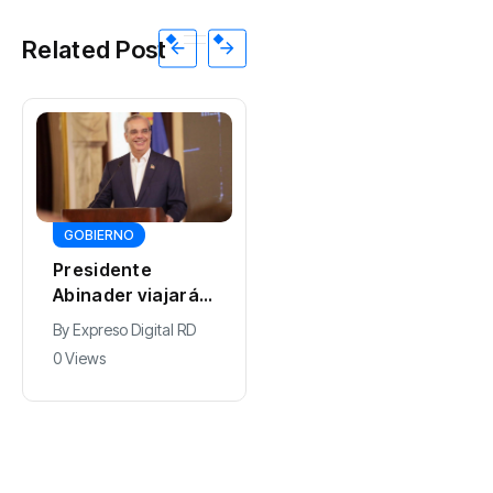
Related Post
GOBIERNO
DEPORTES
Presidente
Juan Núñez
Abinader viajará a
resalta entrega
Colombia para
de la selección
By
Expreso Digital RD
By
0 Views
participar en la
dominicana de
0 Views
toma de posesión
béisbol pese a
de Abelardo de la
quedar sin
Espriella
medallas