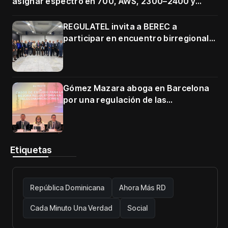
asignar espectro en 700, AWS, 2300–2400 y
3500–3700 MHz
REGULATEL invita a BEREC a
participar en encuentro birregional
en Cartagena
Gómez Mazara aboga en Barcelona
por una regulación de las
telecomunicaciones firme y centrada
en protección de usuarios
Etiquetas
República Dominicana
Ahora Más RD
Cada Minuto Una Verdad
Social