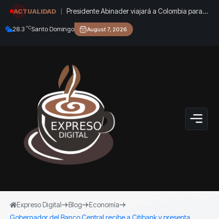
Presidente Abinader viajará a Colombia para
ACTUALIDAD
participar en la toma de posesión de Abelardo
°C
28.3
Santo Domingo
August 7, 2026
de la Espriella
Expreso Digital
Blog
Economía
Gobernador del Banco Central recibe a Citibank y presenta