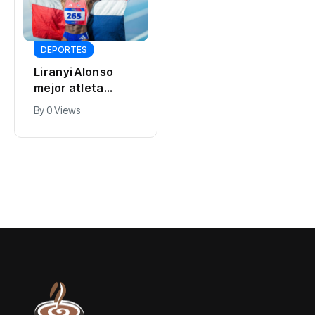
GOBIERNO
DEPORTES
Presidente de
Liranyi Alonso
Honduras
mejor atleta
reconoce y
By
Expreso Digital RD
dominicana de los
felicita al
By
0 Views
0 Views
XXV Juegos
presidente Luis
Centroamericano
Abinader por
s y del Caribe
extraordinario
Santo Domingo
éxito organizativo
2026
de los Juegos
Centroamericano
s y del Caribe
Santo Domingo
2026