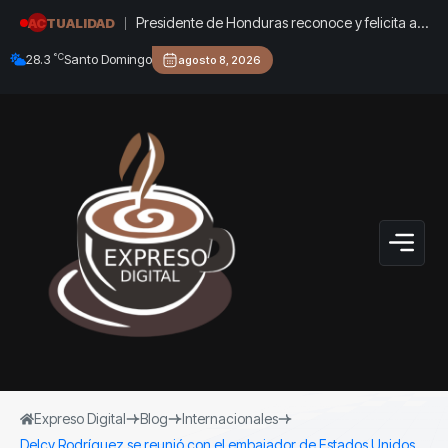
Presidente de Honduras reconoce y felicita al
ACTUALIDAD
presidente Luis Abinader por extraordinario
°C
28.3
Santo Domingo
agosto 8, 2026
éxito organizativo de los Juegos
Centroamericanos y del Caribe Santo Domingo
2026
Expreso Digital
Blog
Internacionales
Delcy Rodríguez se reunió con el embajador de Estados Unidos