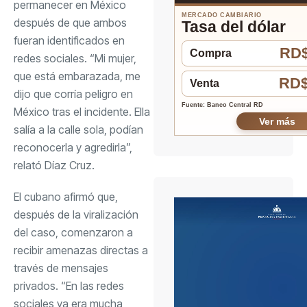
permanecer en México
MERCADO CAMBIARIO
después de que ambos
Tasa del dólar
fueran identificados en
RD$
Compra
redes sociales. “Mi mujer,
que está embarazada, me
RD$
Venta
dijo que corría peligro en
Fuente: Banco Central RD
México tras el incidente. Ella
Ver más
salía a la calle sola, podían
reconocerla y agredirla”,
relató Díaz Cruz.
El cubano afirmó que,
después de la viralización
del caso, comenzaron a
recibir amenazas directas a
través de mensajes
privados. “En las redes
sociales ya era mucha