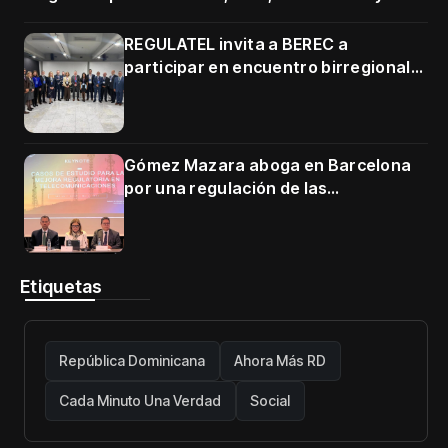
3500–3700 MHz
REGULATEL invita a BEREC a
participar en encuentro birregional
en Cartagena
Gómez Mazara aboga en Barcelona
por una regulación de las
telecomunicaciones firme y centrada
en protección de usuarios
Etiquetas
República Dominicana
Ahora Más RD
Cada Minuto Una Verdad
Social