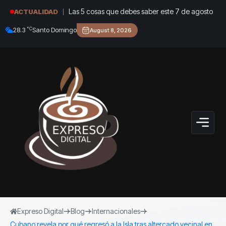
Las 5 cosas que debes saber este 7 de agosto
ACTUALIDAD
°C
28.3
Santo Domingo
August 8, 2026
Expreso Digital
Blog
Internacionales
Cubano revela por qué regresó a la Isla tras altercado vecinal en