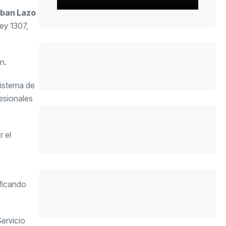
eban Lazo
ey 1307,
n.
Sistema de
esionales
r el
ficando
ervicio