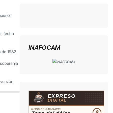
perior,
», fecha
INAFOCAM
o de 1982.
 soberanía
 versión
EXPRESO
DIGITAL
MERCADO CAMBIARIO
$