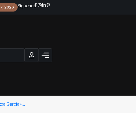
Síguenos:
 7, 2026
 Roa García»…