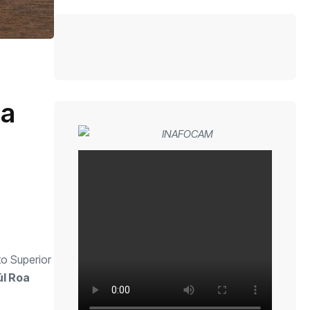
oa
uto Superior
úl Roa