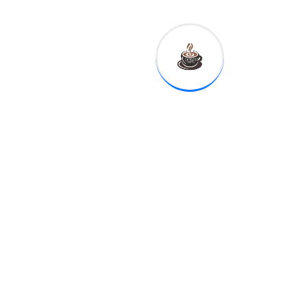
diario, el acceso a
determinados bienes
depende en gran medida de
la capacidad de compra de
familiares que viven fuera del
país.
LEA TAMBIÉN:
Cuba depende cada vez
más de las remesas
enviadas desde Estados
Unidos